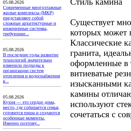
Стиль камина
05.08.2026
Современные многоэтажные
жилые комплексы (МКР)
представляют собой
Существует мно
сложные архитектурные и
инженерные системы,
которых может 
требующие...
Классические к
05.08.2026
гранита, идеал
В последние годы развитие
технологий значительно
оформленные в 
изменило подходы к
организации систем
витиеватые рез
отопления и водоснабжения
изысканными ка
в...
камины отлича
05.08.2026
используют стек
Кухня — это сердце дома,
место, где собирается семья,
сочетаться с с
готовится пища и создаются
особенные моменты.
Именно поэтому...