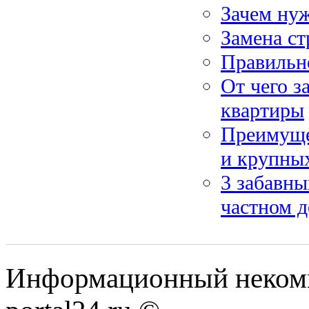
Зачем нуж
Замена ст
Правильно
От чего з
квартиры
Преимуще
и крупны
3 забавны
частном 
Информационный некомме