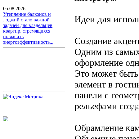
05.08.2026
Утепление балконов и
Идеи для испол
лоджий стало важной
задачей для владельцев
квартир, стремящихся
повысить
Создание акцен
энергоэффективность...
Одним из самых
оформление одн
Это может быть 
элемент в гости
панели с геоме
рельефами созд
Обрамление кам
Объемные панел