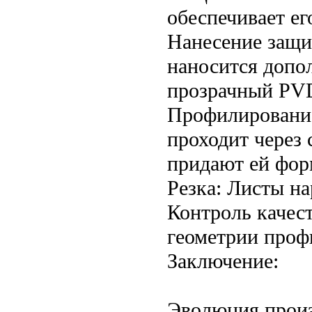
обеспечивает ег
Нанесение защи
наносится допо
прозрачный PVD
Профилирование
проходит через
придают ей фор
Резка: Листы н
Контроль качес
геометрии профи
Заключение:
Эволюция произ