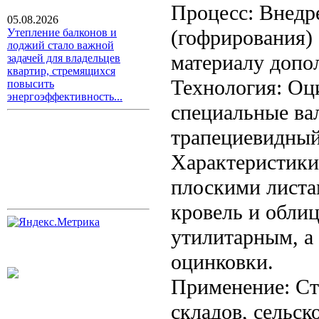
Процесс: Внедр
05.08.2026
(гофрирования) 
Утепление балконов и
лоджий стало важной
материалу допо
задачей для владельцев
квартир, стремящихся
Технология: Оц
повысить
энергоэффективность...
специальные ва
трапециевидный
Характеристики
плоскими листа
кровель и обли
утилитарным, а 
оцинковки.
Применение: Ст
складов, сельск