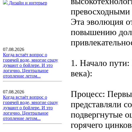
высокотехнолог
Дизайн и интерьер
превосходными 
Эта эволюция о
повышению долг
привлекательно
07.08.2026
Когда встаёт вопрос о
горячей воде, многие сразу
1. Начало пути
думают о бойлере. И это
логично. Центральное
века):
отопление летом...
Процесс: Первы
07.08.2026
Когда встаёт вопрос о
представляли с
горячей воде, многие сразу
думают о бойлере. И это
подвергнутые о
логично. Центральное
отопление летом...
горячего цинков