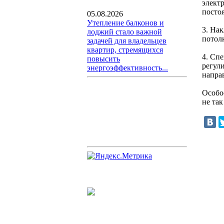
элект
посто
05.08.2026
Утепление балконов и
3. Нак
лоджий стало важной
потол
задачей для владельцев
квартир, стремящихся
4. Сп
повысить
регул
энергоэффективность...
направ
Особо
не так