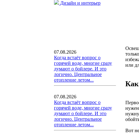
Дизайн и интерьер
Освещ
07.08.2026
тольк
Когда встаёт вопрос о
избеж
горячей воде, многие сразу
или д
думают о бойлере. И это
логично. Центральное
отопление летом...
Как
07.08.2026
Когда встаёт вопрос о
Перво
горячей воде, многие сразу
нужен 
думают о бойлере. И это
нужну
логично. Центральное
обойти
отопление летом...
Вот н