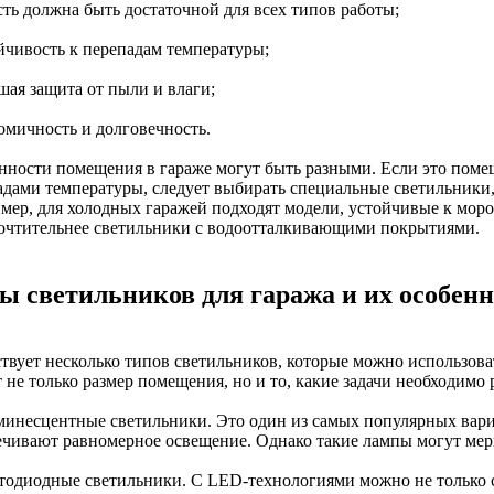
сть должна быть достаточной для всех типов работы;
ойчивость к перепадам температуры;
шая защита от пыли и влаги;
номичность и долговечность.
нности помещения в гараже могут быть разными. Если это пом
адами температуры, следует выбирать специальные светильники,
мер, для холодных гаражей подходят модели, устойчивые к моро
очтительнее светильники с водоотталкивающими покрытиями.
ы светильников для гаража и их особен
твует несколько типов светильников, которые можно использова
 не только размер помещения, но и то, какие задачи необходимо 
минесцентные светильники. Это один из самых популярных вар
ечивают равномерное освещение. Однако такие лампы могут мер
етодиодные светильники. С LED-технологиями можно не только 