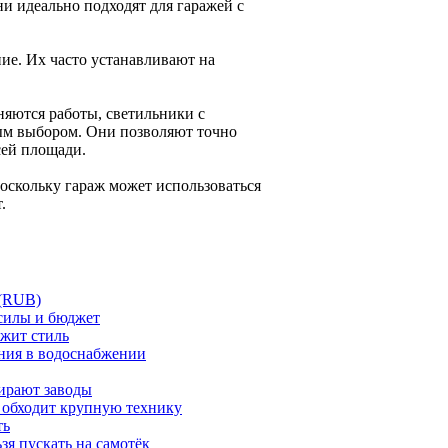
ни идеально подходят для гаражей с
ние. Их часто устанавливают на
няются работы, светильники с
ым выбором. Они позволяют точно
сей площади.
оскольку гараж может использоваться
.
 (RUB)
 силы и бюджет
ржит стиль
ния в водоснабжении
бирают заводы
 обходит крупную технику
ть
зя пускать на самотёк