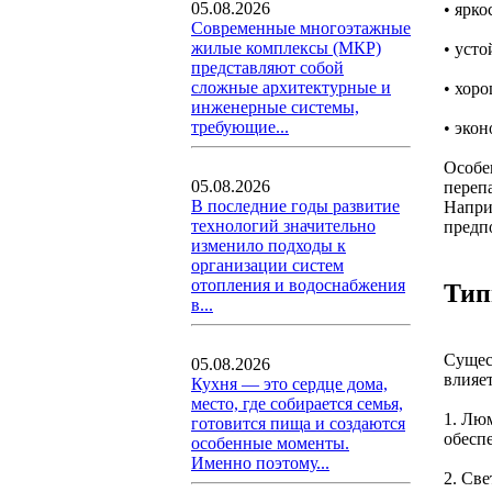
05.08.2026
• ярко
Современные многоэтажные
жилые комплексы (МКР)
• уст
представляют собой
сложные архитектурные и
• хоро
инженерные системы,
требующие...
• эко
Особе
05.08.2026
переп
В последние годы развитие
Напри
технологий значительно
предп
изменило подходы к
организации систем
отопления и водоснабжения
Тип
в...
Сущес
05.08.2026
влияет
Кухня — это сердце дома,
место, где собирается семья,
1. Лю
готовится пища и создаются
обесп
особенные моменты.
Именно поэтому...
2. Св