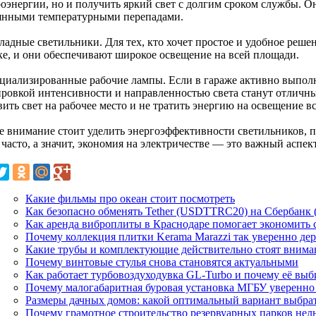
роэнергии, но и получить яркий свет с долгим сроком службы. О
янными температурными перепадами.
ладные светильники. Для тех, кто хочет простое и удобное реше
ке, и они обеспечивают широкое освещение на всей площади.
ециализированные рабочие лампы. Если в гараже активно выпол
ировкой интенсивности и направленностью света станут отличн
ить свет на рабочее место и не тратить энергию на освещение в
е внимание стоит уделить энергоэффективности светильников, п
 часто, а значит, экономия на электричестве — это важный аспект
Какие фильмы про океан стоит посмотреть
Как безопасно обменять Tether (USDTTRC20) на Сбербанк
Как аренда виброплиты в Краснодаре помогает экономить
Почему коллекция плитки Kerama Marazzi так уверенно де
Какие трубы и комплектующие действительно стоят внима
Почему винтовые стулья снова становятся актуальными
Как работает турбовоздуходувка GL-Turbo и почему её вы
Почему малогабаритная буровая установка МГБУ уверенно
Размеры дачных домов: какой оптимальный вариант выбра
Почему грамотное строительство резервуарных парков нель