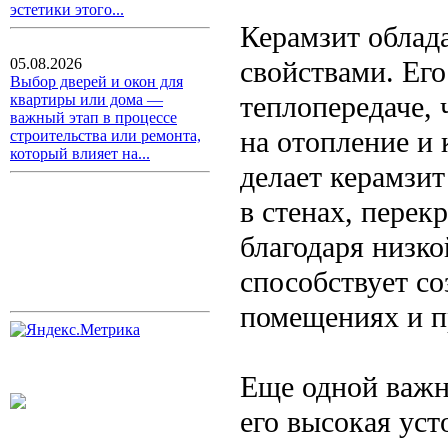
эстетики этого...
Керамзит облад
свойствами. Его
05.08.2026
Выбор дверей и окон для
теплопередаче, 
квартиры или дома —
важный этап в процессе
на отопление и
строительства или ремонта,
который влияет на...
делает керамзи
в стенах, перек
благодаря низко
способствует с
помещениях и п
Еще одной важн
его высокая уст