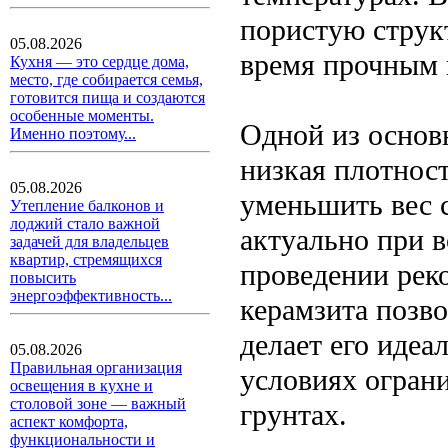
пористую структ
05.08.2026
время прочным 
Кухня — это сердце дома,
место, где собирается семья,
готовится пища и создаются
особенные моменты.
Одной из основ
Именно поэтому...
низкая плотност
05.08.2026
уменьшить вес 
Утепление балконов и
лоджий стало важной
актуально при 
задачей для владельцев
квартир, стремящихся
проведении рек
повысить
энергоэффективность...
керамзита позво
делает его идеа
05.08.2026
Правильная организация
условиях огран
освещения в кухне и
столовой зоне — важный
грунтах.
аспект комфорта,
функциональности и