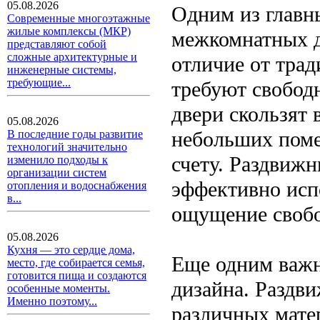
05.08.2026
Одним из главн
Современные многоэтажные
жилые комплексы (МКР)
межкомнатных д
представляют собой
сложные архитектурные и
отличие от тра
инженерные системы,
требующие...
требуют свобод
двери скользят 
05.08.2026
небольших поме
В последние годы развитие
технологий значительно
счету. Раздвиж
изменило подходы к
организации систем
эффективно испо
отопления и водоснабжения
в...
ощущение свобо
05.08.2026
Кухня — это сердце дома,
Еще одним важн
место, где собирается семья,
готовится пища и создаются
дизайна. Раздв
особенные моменты.
Именно поэтому...
различных матер