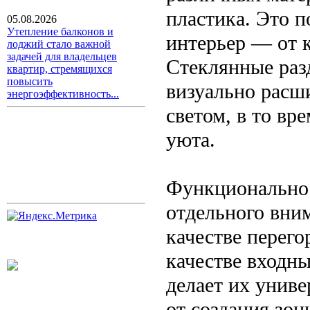
пластика. Это п
05.08.2026
Утепление балконов и
интерьер — от к
лоджий стало важной
задачей для владельцев
Стеклянные раз
квартир, стремящихся
повысить
визуально расш
энергоэффективность...
светом, в то вр
уюта.
Функциональнос
отдельного вни
качестве перего
качестве входны
делает их унив
от создания зо