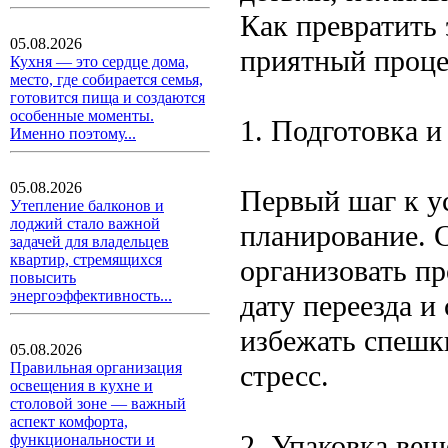
Как превратить 
05.08.2026
приятный проце
Кухня — это сердце дома,
место, где собирается семья,
готовится пища и создаются
особенные моменты.
1. Подготовка и
Именно поэтому...
05.08.2026
Первый шаг к у
Утепление балконов и
лоджий стало важной
планирование. 
задачей для владельцев
квартир, стремящихся
организовать пр
повысить
энергоэффективность...
дату переезда и
избежать спешк
05.08.2026
стресс.
Правильная организация
освещения в кухне и
столовой зоне — важный
аспект комфорта,
2. Упаковка вещ
функциональности и