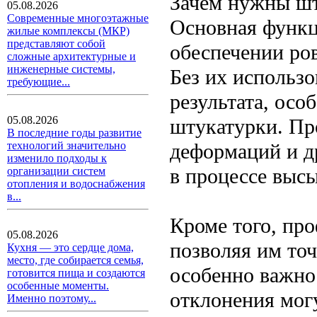
Зачем нужны ш
05.08.2026
Современные многоэтажные
Основная функц
жилые комплексы (МКР)
представляют собой
обеспечении ро
сложные архитектурные и
инженерные системы,
Без их использ
требующие...
результата, осо
05.08.2026
штукатурки. Пр
В последние годы развитие
деформаций и д
технологий значительно
изменило подходы к
в процессе выс
организации систем
отопления и водоснабжения
в...
Кроме того, пр
05.08.2026
позволяя им точ
Кухня — это сердце дома,
место, где собирается семья,
особенно важно
готовится пища и создаются
особенные моменты.
отклонения мог
Именно поэтому...