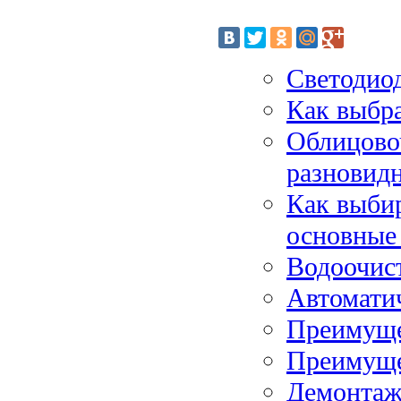
Светодио
Как выбр
Облицово
разновидн
Как выбир
основные
Водоочист
Автомати
Преимуще
Преимуще
Демонтаж