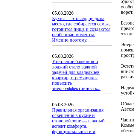
Удобс
особе
ворот.
05.08.2026
Кухня — это сердце дома,
Безоп
место, где собирается семья,
предо
готовится пища и создаются
что д
особенные моменты.
Именно поэтому...
Энерг
помещ
прост
05.08.2026
Утепление балконов и
Эстет
лоджий стало важной
вписат
задачей для владельцев
разли
квартир, стремящихся
повысить
Надеж
энергоэффективность...
устой
Облас
05.08.2026
Автом
Правильная организация
освещения в кухне и
Частн
столовой зоне — важный
Комме
аспект комфорта,
обесп
функциональности и