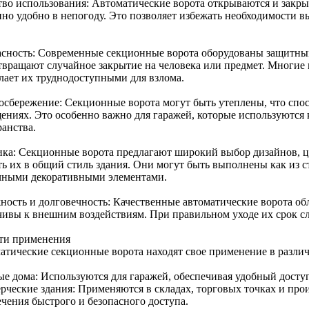
тво использования: Автоматические ворота открываются и закр
нно удобно в непогоду. Это позволяет избежать необходимости в
асность: Современные секционные ворота оборудованы защитны
твращают случайное закрытие на человека или предмет. Многие
елает их труднодоступными для взлома.
осбережение: Секционные ворота могут быть утеплены, что спос
ениях. Это особенно важно для гаражей, которые используются
ранства.
ика: Секционные ворота предлагают широкий выбор дизайнов, цв
ь их в общий стиль здания. Они могут быть выполнены как из ст
чными декоративными элементами.
ность и долговечность: Качественные автоматические ворота о
чивы к внешним воздействиям. При правильном уходе их срок сл
ти применения
атические секционные ворота находят свое применение в различ
ые дома: Используются для гаражей, обеспечивая удобный досту
рческие здания: Применяются в складах, торговых точках и пр
ечения быстрого и безопасного доступа.