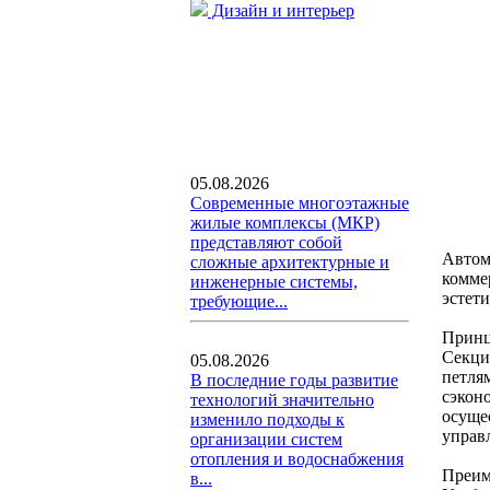
Дизайн и интерьер
05.08.2026
Современные многоэтажные
жилые комплексы (МКР)
представляют собой
Автом
сложные архитектурные и
комме
инженерные системы,
эстет
требующие...
Принц
Секци
05.08.2026
петля
В последние годы развитие
сэкон
технологий значительно
осуще
изменило подходы к
управ
организации систем
отопления и водоснабжения
Преим
в...