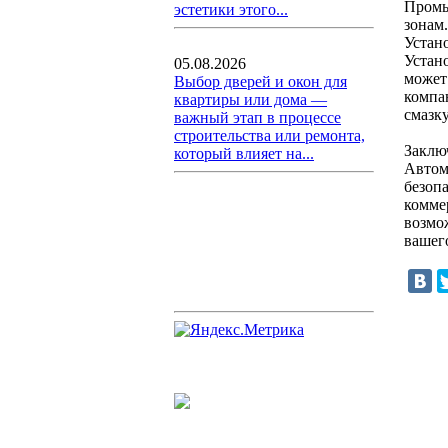
Промы
эстетики этого...
зонам.
Устан
Устан
05.08.2026
может
Выбор дверей и окон для
компа
квартиры или дома —
смазк
важный этап в процессе
строительства или ремонта,
Заклю
который влияет на...
Автома
безоп
комме
возмо
вашег