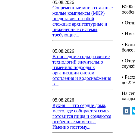
05.08.2026
В500
Современные многоэтажные
особе
жилые комплексы (МКР)
представляют собой
• Отл
сложные архитектурные и
инженерные системы,
• Име
требующие...
• Есл
более
05.08.2026
В последние годы развитие
• Отс
технологий значительно
служб
изменило подходы к
организации систем
• Рас
отопления и водоснабжения
до 25
в...
На се
кажды
05.08.2026
Кухня — это сердце дома,
место, где собирается семья,
готовится пища и создаются
особенные моменты.
Именно поэтому...