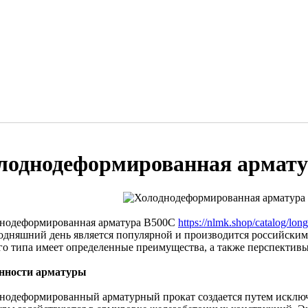
лоднодеформированная армату
нодеформированная арматура В500С
https://nlmk.shop/catalog/lon
годняшний день является популярной и производится российски
го типа имеет определенные преимущества, а также перспектив
нности арматуры
нодеформированный арматурный прокат создается путем исключ