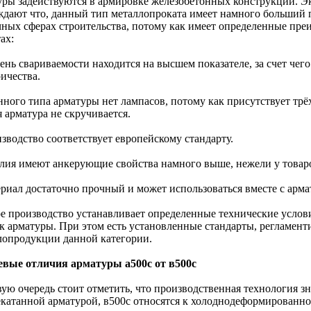
уры задействуются в армировке железобетонных конструкций. Эк
ждают что, данный тип металлопроката имеет намного больший 
чных сферах строительства, потому как имеет определенные пр
ах:
ень свариваемости находится на высшем показателе, за счет чег
ичества.
анного типа арматуры нет лампасов, потому как присутствует тр
 арматура не скручивается.
зводство соответствует европейскому стандарту.
елия имеют анкерующие свойства намного выше, нежели у товар
ериал достаточно прочный и может использоваться вместе с армат
е производство устанавливает определенные технические услови
к арматуры. При этом есть установленные стандарты, регламен
лопродукции данной категории.
вые отличия арматуры а500с от в500с
ую очередь стоит отметить, что производственная технология зн
екатанной арматурой, в500с относятся к холоднодеформированно