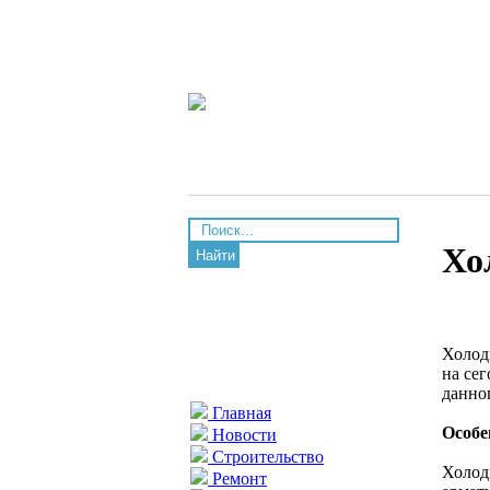
Хо
Найти
Холод
на се
данно
Главная
Особе
Новости
Строительство
Холод
Ремонт