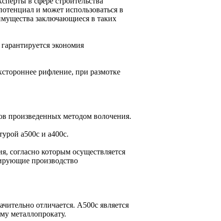
сперты в сфере строительства
потенциал и может использоваться в
еимущества заключающиеся в таких
о гарантируется экономия
ёхстороннее рифление, при размотке
ов произведенных методом волочения.
урой а500с и а400c.
я, согласно которым осуществляется
тирующие производство
ачительно отличается. А500с является
му металлопрокату.