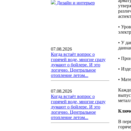
армат
Дизайн и интерьер
утвер
разли
аспект
• Уров
электр
• У д
данная
07.08.2026
Когда встаёт вопрос о
• Прои
горячей воде, многие сразу
думают о бойлере. И это
• Изд
логично. Центральное
отопление летом...
• Мат
Каждо
07.08.2026
выпус
Когда встаёт вопрос о
метал
горячей воде, многие сразу
думают о бойлере. И это
Ключе
логично. Центральное
отопление летом...
В перв
горяч