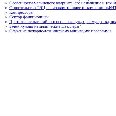
Особенности малинового кварцита: его назначение и техн
Строительство ТЭЦ на газовом топливе от компании «ФИ
Компрессоры
Сектор фрикционный
Протокол испытаний: его основная суть, преимущества, п
Зачем нужны металлические швеллеры?
Обучение пожарно-техническому минимуму: программы