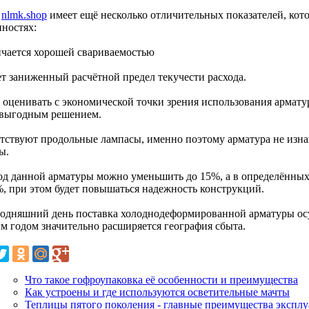
с
nlmk.shop
имеет ещё несколько отличительных показателей, кот
нностях:
ичается хорошей свариваемостью
ет заниженный расчётной предел текучести расхода.
и оценивать с экономической точки зрения использования арматур
 выгодным решением.
утствуют продольные лампасы, именно поэтому арматура не изна
ы.
ход данной арматуры можно уменьшить до 15%, а в определённых
%, при этом будет повышаться надежность конструкций.
годняшний день поставка холоднодеформированной арматуры ос
м годом значительно расширяется география сбыта.
Что такое гофроупаковка её особенности и преимущества
Как устроены и где используются осветительные мачты
Теплицы пятого поколения - главные преимущества экспл