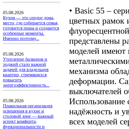
• Basic 55 – се
05.08.2026
Кухня — это сердце дома,
цветных рамок 
место, где собирается семья,
готовится пища и создаются
флуоресцентной 
особенные моменты.
представлены р
Именно поэтому...
моделей имеют
05.08.2026
металлическими
Утепление балконов и
лоджий стало важной
механизма обла
задачей для владельцев
квартир, стремящихся
деформации. Са
повысить
энергоэффективность...
выключателей о
Использование 
05.08.2026
Правильная организация
надёжность и у
освещения в кухне и
столовой зоне — важный
всех моделей се
аспект комфорта,
функциональности и