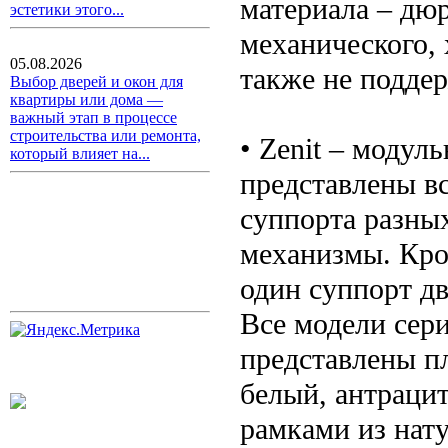
материала – дюр
эстетики этого...
механического, 
05.08.2026
также не подде
Выбор дверей и окон для
квартиры или дома —
важный этап в процессе
строительства или ремонта,
• Zenit – модул
который влияет на...
представлены в
суппорта разны
механизмы. Кром
один суппорт дв
Все модели сер
представлены п
белый, антрацит
рамками из нату