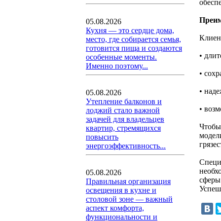
обесп
Преим
05.08.2026
Кухня — это сердце дома,
Клиен
место, где собирается семья,
готовится пища и создаются
• дли
особенные моменты.
Именно поэтому...
• сохр
• над
05.08.2026
Утепление балконов и
• воз
лоджий стало важной
задачей для владельцев
Чтоб
квартир, стремящихся
модел
повысить
грязе
энергоэффективность...
Специ
необх
05.08.2026
сферы
Правильная организация
Успеш
освещения в кухне и
столовой зоне — важный
аспект комфорта,
функциональности и