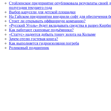
Стойленское предприятие опубликовала результаты своей д
полугодия текущего года
Выбор карусели для детской площадки
На Гайском предприятии внедрили софт для обеспечения б
Стоит ли открывать оффшорную компанию?
«Русский Уголь» будет вкладывать средства в разрез Кирби
Как работают скиповые подъёмники?
«Статус» надеется добыть тонну золота на Колыме
Зачем отелю гостевая книга?
Как выполняется гидроизоляция погреба
Роликовый подшипник