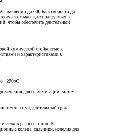
м.
С, давлении до 600 Бар, скорости до
авлических масел, используемых в
ий, чтобы обеспечить длительный
окой химической стойкостью к
йствами и характеристиками в
:
до +250оС;
применения для герметизации систем
не температур, длительный срок
и стоков разных типов. В
ионные кольца, сальники, изделия для