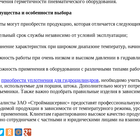
ечения герметичности пневматического оборудования.
ущества и особенности выбора
ты могут приобрести продукцию, которая отличается следующи
тельный срок службы независимо от условий эксплуатации;
анение характеристик при широком диапазоне температур, начина
ежность работы при очень низком и высоком давлении в гидравли
можность применения в оборудовании с различными типами рабоч
ы
приобрести уплотнения для гидроцилиндров
, необходимо учит
и, используемые для поршня, штока. Дополнительно могут потре
съемники. Также важно подобрать правильные изделия в зависим
алисты ЗАО «Строймашсервис» предоставят профессиональную
одимой продукции в зависимости от температурного режима, уро
 применения. Клиентам гарантированно высокое качество проду
но сотрудничаем с частными и юридическими лицами на взаим