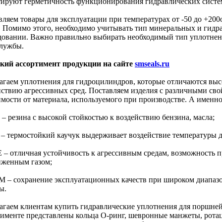
тируют герметичность функционирования гидравлических систе
ляем товары для эксплуатации при температурах от -50 до +200о
с. Помимо этого, необходимо учитывать тип минеральных и гидр
довании. Важно правильно выбирать необходимый тип уплотнен
службы.
ий ассортимент продукции на сайте
smseals.ru
агаем уплотнения для гидроцилиндров, которые отличаются выс
йствию агрессивных сред. Поставляем изделия с различными сво
имости от материала, используемого при производстве. А именно
 – резина с высокой стойкостью к воздействию бензина, масла;
 – термостойкий каучук выдерживает воздействие температуры 
E – отличная устойчивость к агрессивным средам, возможность 
иженным газом;
M – сохранение эксплуатационных качеств при широком диапазо
ы.
агаем клиентам купить гидравлические уплотнения для поршней 
тименте представлены кольца О-ринг, шевронные манжеты, ротац