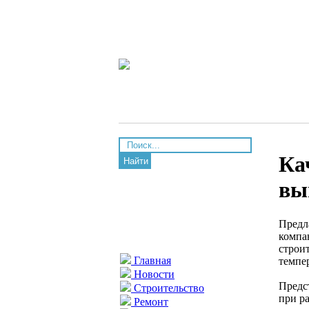
Ка
Найти
вы
Предл
компа
строи
Главная
темпе
Новости
Предс
Строительство
при р
Ремонт