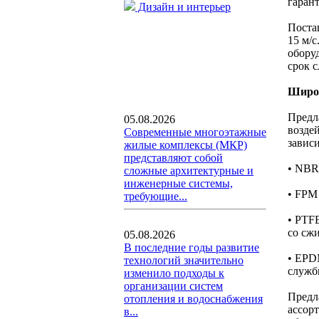
гаран
Дизайн и интерьер
Постав
15 м/
обору
срок 
Широк
Предл
05.08.2026
возде
Современные многоэтажные
завис
жилые комплексы (МКР)
представляют собой
• NBR
сложные архитектурные и
инженерные системы,
• FPM
требующие...
• PTF
со сж
05.08.2026
В последние годы развитие
• EPD
технологий значительно
служб
изменило подходы к
организации систем
Предл
отопления и водоснабжения
ассор
в...