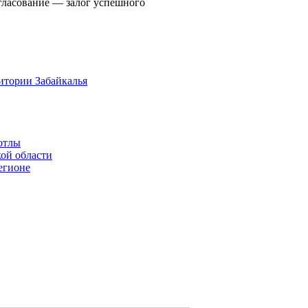
гласование — залог успешного
итории Забайкалья
отлы
ой области
егионе