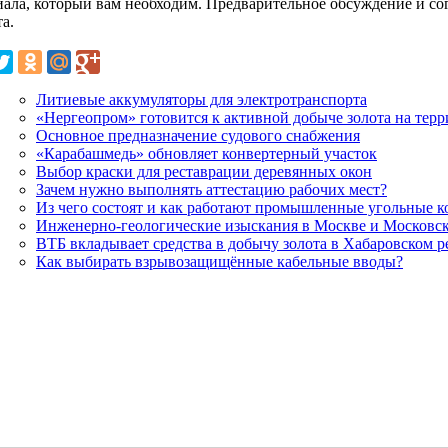
иала, который вам необходим. Предварительное обсуждение и со
а.
Литиевые аккумуляторы для электротранспорта
«Нергеопром» готовится к активной добыче золота на терр
Основное предназначение судового снабжения
«Карабашмедь» обновляет конвертерный участок
Выбор краски для реставрации деревянных окон
Зачем нужно выполнять аттестацию рабочих мест?
Из чего состоят и как работают промышленные угольные к
Инженерно-геологические изыскания в Москве и Московск
ВТБ вкладывает средства в добычу золота в Хабаровском р
Как выбирать взрывозащищённые кабельные вводы?