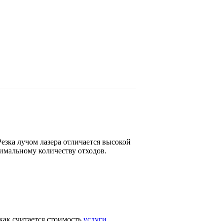
Резка лучом лазера отличается высокой
имальному количеству отходов.
ак считается стоимость
услуги