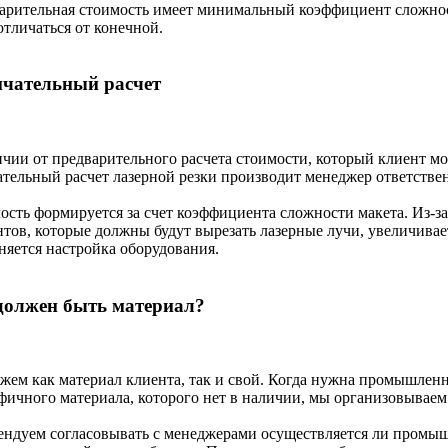
арительная стоимость имеет минимальный коэффициент сложност
отличаться от конечной.
чательный расчет
ичии от предварительного расчета стоимости, который клиент мо
ательный расчет лазерной резки производит менеджер ответствен
ость формируется за счет коэффициента сложности макета. Из-з
нтов, которые должны будут вырезать лазерные лучи, увеличивае
няется настройка оборудования.
должен быть материал?
жем как материал клиента, так и свой. Когда нужна промышленна
фичного материала, которого нет в наличии, мы организовываем
ендуем согласовывать с менеджерами осуществляется ли промышл