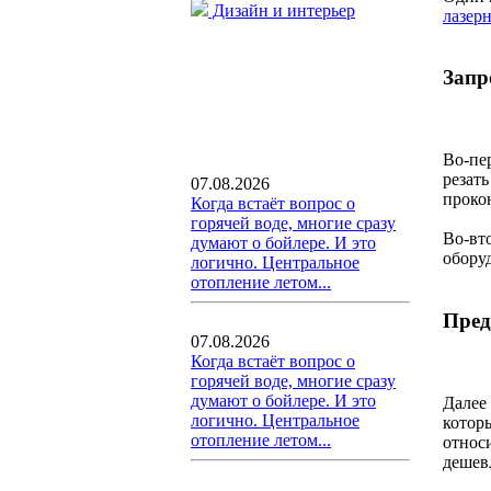
Дизайн и интерьер
лазер
Запр
Во-пер
резать
07.08.2026
проко
Когда встаёт вопрос о
горячей воде, многие сразу
Во-вт
думают о бойлере. И это
обору
логично. Центральное
отопление летом...
Пред
07.08.2026
Когда встаёт вопрос о
горячей воде, многие сразу
думают о бойлере. И это
Далее
логично. Центральное
котор
отопление летом...
относ
дешевл