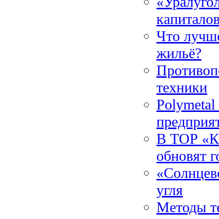
«Уралуго
капитало
Что лучше
жильё?
Противоп
техники
Polymetal
предприя
В ТОР «Ка
обновят г
«Солнцев
угля
Методы т