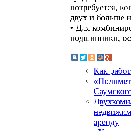
потребуется, ко
двух и больше 
• Для комбинир
подшипники, о
Как работ
«Полимет
Саумског
Двухкомн
недвижимо
аренду