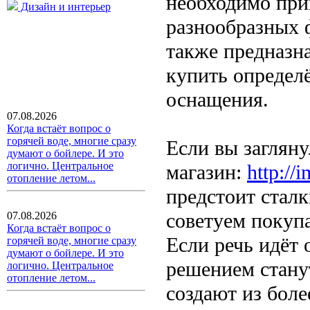
необходимо при
Дизайн и интерьер
разнообразных ф
также предназна
купить определё
оснащения.
07.08.2026
Когда встаёт вопрос о
горячей воде, многие сразу
Если вы заглян
думают о бойлере. И это
логично. Центральное
магазин:
http://
отопление летом...
предстоит стал
советуем покуп
07.08.2026
Когда встаёт вопрос о
Если речь идёт
горячей воде, многие сразу
думают о бойлере. И это
решением стану
логично. Центральное
отопление летом...
создают из боле