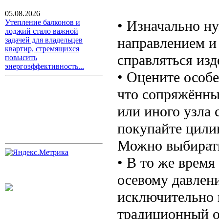
05.08.2026
• Изначально н
Утепление балконов и
лоджий стало важной
направлением и
задачей для владельцев
квартир, стремящихся
справляться из
повысить
энергоэффективность...
• Оцените особе
что сопряжённы
или иного узла 
покупайте цили
Можно выбирать
• В то же время
осевому давлен
исключительно в
традиционный о