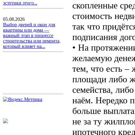
скопленные сре
эстетики этого...
стоимость недв
05.08.2026
так что придёт
Выбор дверей и окон для
квартиры или дома —
подписания дог
важный этап в процессе
строительства или ремонта,
• На протяжении
который влияет на...
желаемую денеж
тем, что есть –
площади либо ж
семейства, либо
наём. Нередко 
больше выплата
не за ту жилпло
ипотечного кред