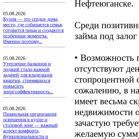
Нефтеюганске.
05.08.2026
Кухня — это сердце дома,
Среди позитивн
место, где собирается семья,
готовится пища и создаются
займа под зало
особенные моменты.
Именно поэтому...
• Возможность 
05.08.2026
Утепление балконов и
отсутствуют де
лоджий стало важной
задачей для владельцев
стопроцентной 
квартир, стремящихся
повысить
сожалению, в н
энергоэффективность...
имеет весьма с
05.08.2026
недвижимости ос
Правильная организация
освещения в кухне и
зачастую требуе
столовой зоне — важный
аспект комфорта,
желаемую сумму.
функциональности и