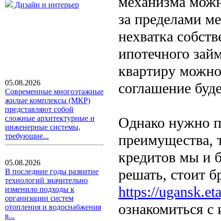
механизма можн
Дизайн и интерьер
за пределами ме
нехватка собств
ипотечного зай
квартиру можно 
05.08.2026
соглашение буде
Современные многоэтажные
жилые комплексы (МКР)
представляют собой
сложные архитектурные и
Однако нужно п
инженерные системы,
преимущества, т
требующие...
кредитов мы и б
05.08.2026
решать, стоит бр
В последние годы развитие
технологий значительно
https://ugansk.et
изменило подходы к
организации систем
ознакомиться с
отопления и водоснабжения
в...