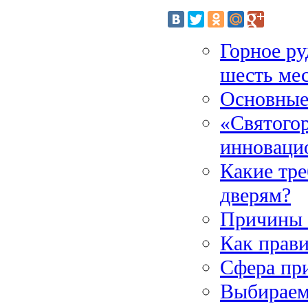
Горное р
шесть ме
Основные
«Святогор
инноваци
Какие тр
дверям?
Причины 
Как прав
Сфера пр
Выбираем 