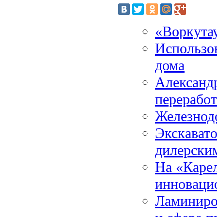
«Воркутау
Использов
дома
Александр
переработ
Железнод
Экскавато
дилерски
На «Каре
инноваци
Ламиниро