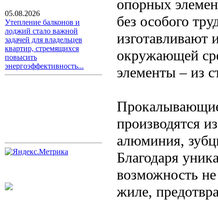
опорных элемен
05.08.2026
без особого тру
Утепление балконов и
лоджий стало важной
изготавливают и
задачей для владельцев
квартир, стремящихся
окружающей сре
повысить
энергоэффективность...
элементы – из с
Прокалывающие
производятся и
алюминия, зубц
Благодаря уник
возможность не
жиле, предотвр