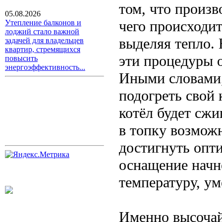
том, что произв
05.08.2026
чего происходит 
Утепление балконов и
лоджий стало важной
выделяя тепло. 
задачей для владельцев
квартир, стремящихся
эти процедуры 
повысить
энергоэффективность...
Иными словами,
подогреть свой 
котёл будет сжи
в топку возможн
достигнуть опт
оснащение начн
температуру, у
Именно высочай