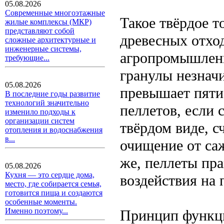
05.08.2026
Современные многоэтажные
Такое твёрдое т
жилые комплексы (МКР)
представляют собой
древесных отход
сложные архитектурные и
инженерные системы,
агропромышленн
требующие...
гранулы незначи
05.08.2026
превышает пяти
В последние годы развитие
технологий значительно
пеллетов, если 
изменило подходы к
организации систем
твёрдом виде, с
отопления и водоснабжения
в...
очищение от са
же, пеллеты пр
05.08.2026
Кухня — это сердце дома,
воздействия на 
место, где собирается семья,
готовится пища и создаются
особенные моменты.
Именно поэтому...
Принцип функци