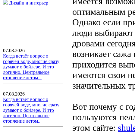
имеется возмож
Дизайн и интерьер
оптимальным ре
Однако если при
люди выбирают 
дровами сегодня
07.08.2026
возникает сажа 
Когда встаёт вопрос о
горячей воде, многие сразу
приходится вып
думают о бойлере. И это
логично. Центральное
имеются свои не
отопление летом...
значительных тр
07.08.2026
Когда встаёт вопрос о
Вот почему с г
горячей воде, многие сразу
думают о бойлере. И это
пользуются пел
логично. Центральное
отопление летом...
этом сайте:
shul