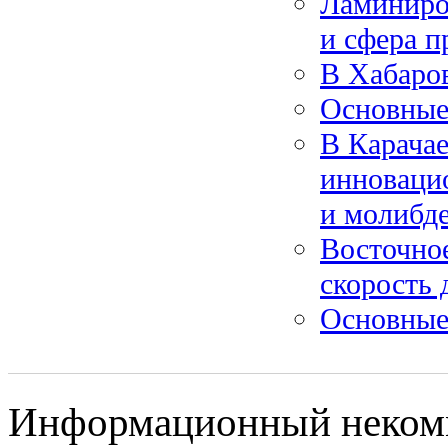
Ламиниро
и сфера 
В Хабаров
Основные
В Карача
инноваци
и молибд
Восточное
скорость 
Основные
Информационный некомме