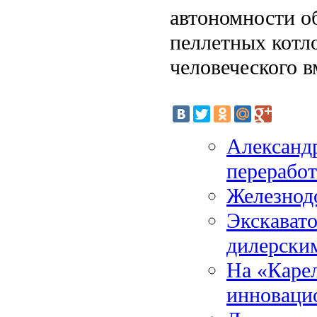
автономности о
пеллетных котло
человеческого в
Александр
переработ
Железнод
Экскавато
дилерски
На «Каре
инноваци