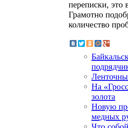
переписки, это
Грамотно подоб
количество про
Байкальск
подрядчи
Ленточный
На «Гросс
золота
Новую пр
медных ру
Что собо