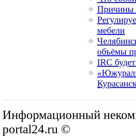
Причины 
Регулиру
мебели
Челябинс
объёмы п
IRC будет
«Южуралзо
Курасанс
Информационный некомме
portal24.ru ©