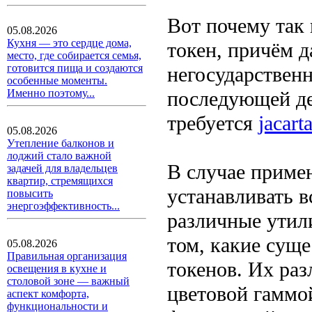
Вот почему так
05.08.2026
Кухня — это сердце дома,
токен, причём д
место, где собирается семья,
готовится пища и создаются
негосударственн
особенные моменты.
последующей де
Именно поэтому...
требуется
jacar
05.08.2026
Утепление балконов и
лоджий стало важной
В случае приме
задачей для владельцев
квартир, стремящихся
устанавливать в
повысить
энергоэффективность...
различные утили
том, какие сущ
05.08.2026
Правильная организация
токенов. Их раз
освещения в кухне и
столовой зоне — важный
цветовой гаммой
аспект комфорта,
функциональности и