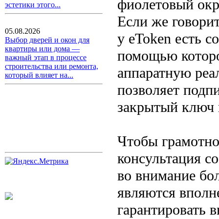
фиолетовый окра
эстетики этого...
Если же говорит
05.08.2026
у eToken есть с
Выбор дверей и окон для
квартиры или дома —
помощью которо
важный этап в процессе
строительства или ремонта,
аппаратную реа
который влияет на...
позволяет подп
закрытый ключ 
Чтобы грамотно 
консультация с
во внимание бо
являются вполн
гарантировать 