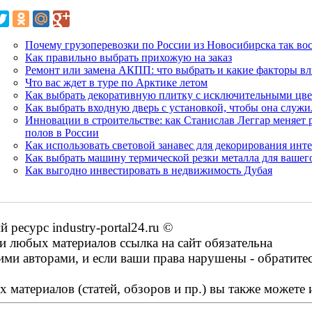
Почему грузоперевозки по России из Новосибирска так во
Как правильно выбрать прихожую на заказ
Ремонт или замена АКПП: что выбрать и какие факторы в
Что вас ждет в туре по Арктике летом
Как выбрать декоративную плитку с исключительными цве
Как выбрать входную дверь с установкой, чтобы она служи
Инновации в строительстве: как Станислав Леггар меняе
полов в России
Как использовать световой занавес для декорирования инте
Как выбрать машину термической резки металла для вашег
Как выгодно инвестировать в недвижимость Дубая
есурс industry-portal24.ru ©
 любых материалов ссылка на сайт обязательна
ими авторами, и если ваши права нарушены - обратите
 материалов (статей, обзоров и пр.) вы также можете