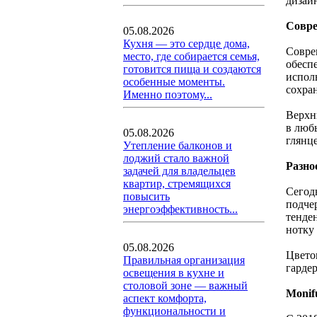
дизай
Совре
05.08.2026
Кухня — это сердце дома,
Совре
место, где собирается семья,
обесп
готовится пища и создаются
испол
особенные моменты.
сохра
Именно поэтому...
Верхн
в люб
05.08.2026
глянц
Утепление балконов и
лоджий стало важной
Разно
задачей для владельцев
квартир, стремящихся
Сегод
повысить
подче
энергоэффективность...
тенде
нотку
05.08.2026
Цвето
Правильная организация
гарде
освещения в кухне и
столовой зоне — важный
Monif
аспект комфорта,
функциональности и