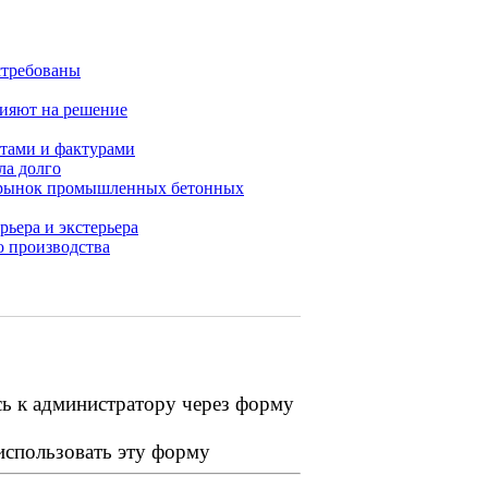
стребованы
лияют на решение
тами и фактурами
ла долго
т рынок промышленных бетонных
рьера и экстерьера
о производства
сь к администратору через форму
 использовать эту форму