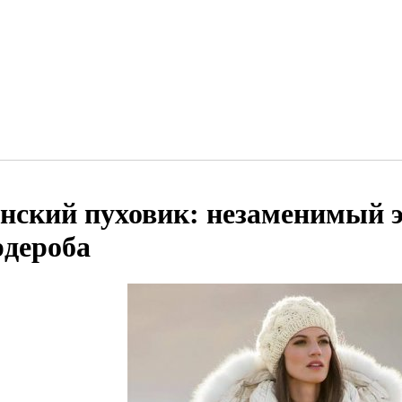
нский пуховик: незаменимый э
рдероба