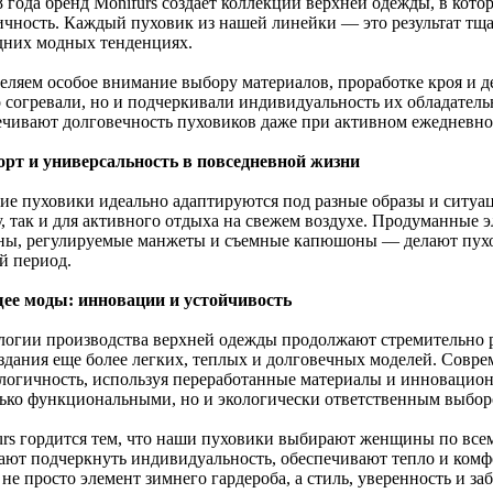
 года бренд Monifurs создает коллекции верхней одежды, в кото
ичность. Каждый пуховик из нашей линейки — это результат тща
дних модных тенденциях.
еляем особое внимание выбору материалов, проработке кроя и д
о согревали, но и подчеркивали индивидуальность их обладатель
ечивают долговечность пуховиков даже при активном ежедневно
рт и универсальность в повседневной жизни
ие пуховики идеально адаптируются под разные образы и ситуац
у, так и для активного отдыха на свежем воздухе. Продуманные
ны, регулируемые манжеты и съемные капюшоны — делают пух
й период.
ее моды: инновации и устойчивость
логии производства верхней одежды продолжают стремительно р
оздания еще более легких, теплых и долговечных моделей. Совр
ологичность, используя переработанные материалы и инновацион
лько функциональными, но и экологически ответственным выбор
urs гордится тем, что наши пуховики выбирают женщины по всем
ают подчеркнуть индивидуальность, обеспечивают тепло и комф
не просто элемент зимнего гардероба, а стиль, уверенность и заб