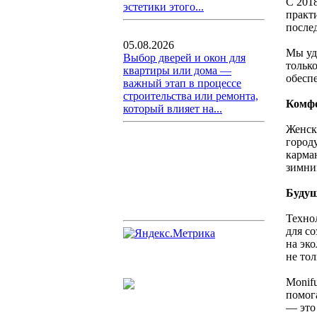
С 2018
эстетики этого...
практ
после
05.08.2026
Мы уд
Выбор дверей и окон для
тольк
квартиры или дома —
обесп
важный этап в процессе
строительства или ремонта,
Комфо
который влияет на...
Женск
город
карма
зимни
Будущ
Техно
для с
на эк
не то
Monif
помог
— это 