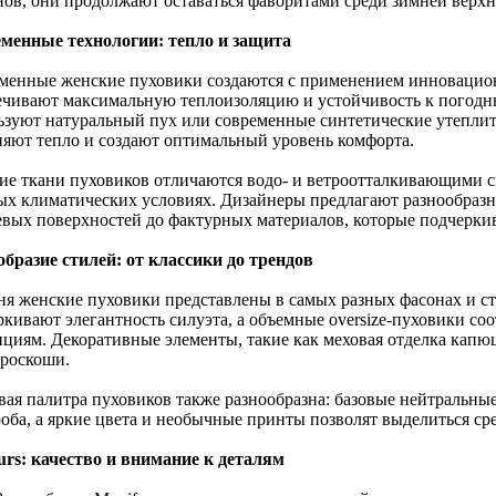
нов, они продолжают оставаться фаворитами среди зимней верх
менные технологии: тепло и защита
менные женские пуховики создаются с применением инновацио
ечивают максимальную теплоизоляцию и устойчивость к погодны
ьзуют натуральный пух или современные синтетические утеплит
няют тепло и создают оптимальный уровень комфорта.
ие ткани пуховиков отличаются водо- и ветроотталкивающими с
ых климатических условиях. Дизайнеры предлагают разнообразн
евых поверхностей до фактурных материалов, которые подчерки
образие стилей: от классики до трендов
ня женские пуховики представлены в самых разных фасонах и с
ркивают элегантность силуэта, а объемные oversize-пуховики с
нциям. Декоративные элементы, такие как меховая отделка капю
 роскоши.
вая палитра пуховиков также разнообразна: базовые нейтральны
роба, а яркие цвета и необычные принты позволят выделиться ср
urs: качество и внимание к деталям