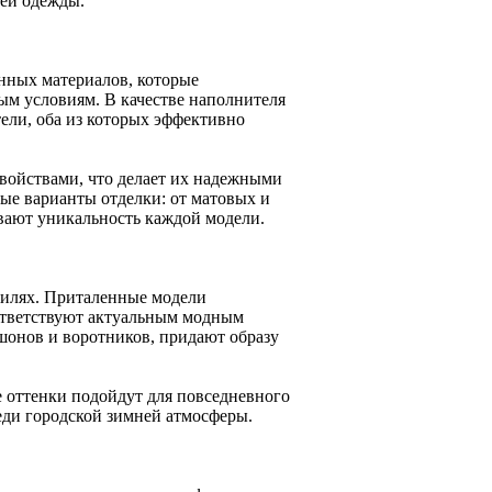
ней одежды.
нных материалов, которые
м условиям. В качестве наполнителя
ели, оба из которых эффективно
войствами, что делает их надежными
ые варианты отделки: от матовых и
вают уникальность каждой модели.
тилях. Приталенные модели
оответствуют актуальным модным
шонов и воротников, придают образу
е оттенки подойдут для повседневного
еди городской зимней атмосферы.