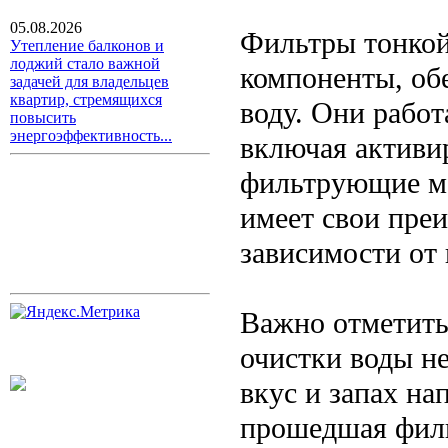
05.08.2026
Фильтры тонкой
Утепление балконов и
лоджий стало важной
компоненты, об
задачей для владельцев
квартир, стремящихся
воду. Они работ
повысить
энергоэффективность...
включая активи
фильтрующие ма
имеет свои пре
зависимости от
Важно отметить
очистки воды не
вкус и запах на
прошедшая филь