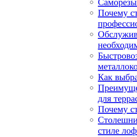
Саморезы
Почему с
професси
Обслужив
необходи
Быстрово
металлок
Как выбра
Преимущес
для терра
Почему с
Столешниц
стиле лоф