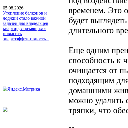
под воздействие
временем. Это о
05.08.2026
Утепление балконов и
будет выглядет
лоджий стало важной
задачей для владельцев
длительного вр
квартир, стремящихся
повысить
энергоэффективность...
Еще одним преи
способность к ч
очищается от пы
подходящим для
домашними живо
можно удалить 
тряпки, что обе