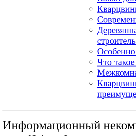
Кварцвини
Современ
Деревянна
строитель
Особеннос
Что такое
Межкомна
Кварцвини
преимуще
Информационный некомме