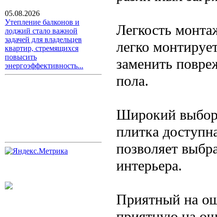
05.08.2026
Утепление балконов и
Легкость монта
лоджий стало важной
задачей для владельцев
легко монтирует
квартир, стремящихся
повысить
заменить повре
энергоэффективность...
пола.
Широкий выбор 
плитка доступна
позволяет выбр
интерьера.
Приятный на ощ
приятную на ощу