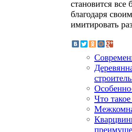
становится все 
благодаря свои
имитировать ра
Современ
Деревянна
строитель
Особеннос
Что такое
Межкомна
Кварцвини
преимуще