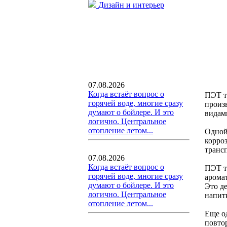
Дизайн и интерьер
07.08.2026
Когда встаёт вопрос о
ПЭТ т
горячей воде, многие сразу
произ
думают о бойлере. И это
видам
логично. Центральное
отопление летом...
Одной
корроз
транс
07.08.2026
Когда встаёт вопрос о
ПЭТ т
горячей воде, многие сразу
арома
думают о бойлере. И это
Это д
логично. Центральное
напит
отопление летом...
Еще о
повто