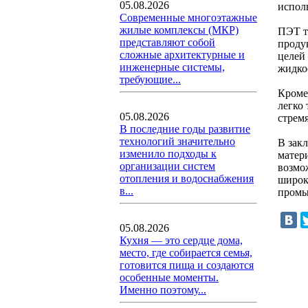
05.08.2026
испол
Современные многоэтажные
жилые комплексы (МКР)
ПЭТ т
представляют собой
проду
сложные архитектурные и
целей
инженерные системы,
жидко
требующие...
Кроме
легко
05.08.2026
стрем
В последние годы развитие
технологий значительно
В зак
изменило подходы к
матер
организации систем
возмо
отопления и водоснабжения
широк
в...
промы
05.08.2026
Кухня — это сердце дома,
место, где собирается семья,
готовится пища и создаются
особенные моменты.
Именно поэтому...