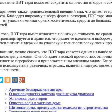
ьзование ПЭТ тары помогает сократить количество отходов и со
ара имеет также привлекательный внешний вид, что делает ее и
кта. Благодаря широкому выбору форм и размеров, ПЭТ тара мож
 – от упаковки миниатюрных косметических средств до больших
стей.
 того, ПЭТ тара имеет относительно низкую стоимость по сравн
 транспортируется и хранится, что делает ее идеальным выбором
ятся снизить издержки на упаковку и транспортировку своих про
лючение, можно сказать, что ПЭТ тара является одним из наибо
иалов для упаковки. Она обладает высокой прочностью, отличн
жностью переработки и привлекательным внешним видом. Благо
о используется в различных отраслях, включая пищевую, косме
шленности.
Арочные бескаркасные ангары
О разновидностях картона для выпуска упаковки
Установка радиаторов
Очистка воды в частном доме
Щитовые дома: преимущества технологии строительства
Эпоксидное покрытие труб