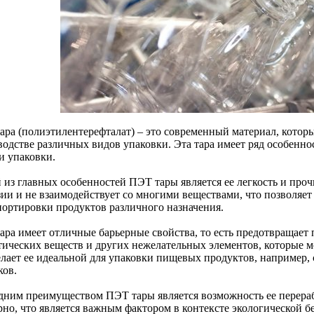
ара (полиэтилентерефталат) – это современный материал, котор
водстве различных видов упаковки. Эта тара имеет ряд особенн
и упаковки.
 из главных особенностей ПЭТ тары является ее легкость и проч
ии и не взаимодействует со многими веществами, что позволяет 
портировки продуктов различного назначения.
ара имеет отличные барьерные свойства, то есть предотвращает
тических веществ и других нежелательных элементов, которые мо
елает ее идеальной для упаковки пищевых продуктов, например,
ков.
дним преимуществом ПЭТ тары является возможность ее перераб
рно, что является важным фактором в контексте экологической б