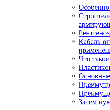
Особенно
Строител
армирующ
Рентгено
Кабель ог
применен
Что такое
Плacтикo
Основные
Преимуще
Преимуще
Зачем нуж