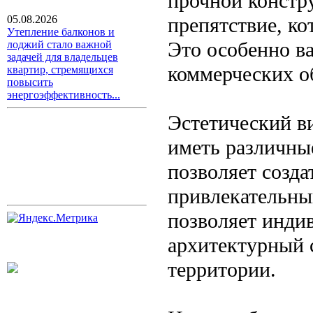
прочной констр
препятствие, ко
05.08.2026
Утепление балконов и
Это особенно в
лоджий стало важной
задачей для владельцев
коммерческих о
квартир, стремящихся
повысить
энергоэффективность...
Эстетический в
иметь различные
позволяет созда
привлекательны
позволяет инди
архитектурный 
территории.