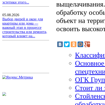
выщелачивания.
эстетики этого...
обработку особ
05.08.2026
объект на терри
Выбор дверей и окон для
квартиры или дома —
освоить высоко
важный этап в процессе
строительства или ремонта,
который влияет на...
Классифи
Основное
спецтехн
ОГК Групп
Стоит ли 
Стойленс
обработк