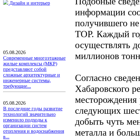
Подобные сведе
Дизайн и интерьер
информации соо
получившего не 
ТОР. Каждый го
осуществлять д
05.08.2026
миллионов тонн
Современные многоэтажные
жилые комплексы (МКР)
представляют собой
сложные архитектурные и
Согласно сведе
инженерные системы,
Хабаровского р
требующие...
месторождения р
05.08.2026
следующих шест
В последние годы развитие
технологий значительно
добыть чуть мен
изменило подходы к
организации систем
металла и боль
отопления и водоснабжения
в...