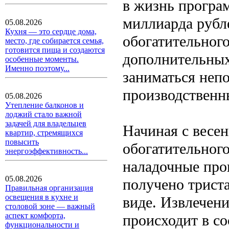
в жизнь програ
миллиарда рубле
05.08.2026
Кухня — это сердце дома,
обогатительного
место, где собирается семья,
готовится пища и создаются
дополнительных
особенные моменты.
Именно поэтому...
заниматься неп
производственн
05.08.2026
Утепление балконов и
лоджий стало важной
задачей для владельцев
Начиная с весен
квартир, стремящихся
повысить
обогатительног
энергоэффективность...
наладочные про
05.08.2026
получено триста
Правильная организация
освещения в кухне и
виде. Извлечени
столовой зоне — важный
аспект комфорта,
происходит в со
функциональности и