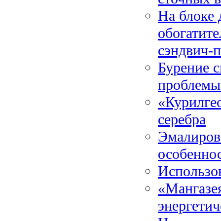
На блоке 
обогатите
сэндвич-
Бурение 
проблемы
«Курилге
серебра
Эмалиров
особенно
Использо
«Мангазея
энергетич