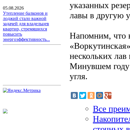
указанных резер
05.08.2026
лавы в другую 
Утепление балконов и
лоджий стало важной
задачей для владельцев
квартир, стремящихся
Напомним, что 
повысить
энергоэффективность...
«Воркутинская»
нескольких лав
Минувшем году 
угля.
Все преим
Накопител
сточных 