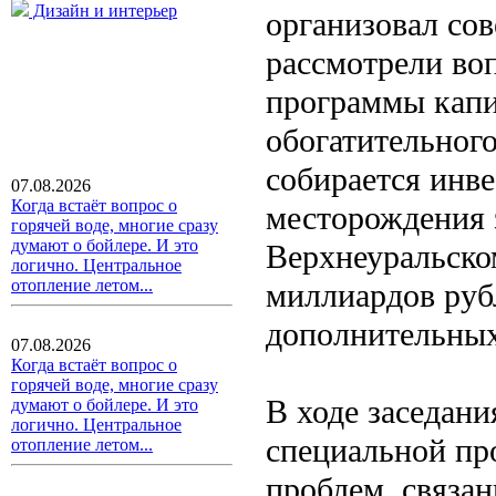
Дизайн и интерьер
организовал сов
рассмотрели во
программы капи
обогатительног
собирается инве
07.08.2026
Когда встаёт вопрос о
месторождения 
горячей воде, многие сразу
думают о бойлере. И это
Верхнеуральско
логично. Центральное
отопление летом...
миллиардов рубл
дополнительных
07.08.2026
Когда встаёт вопрос о
горячей воде, многие сразу
В ходе заседан
думают о бойлере. И это
логично. Центральное
специальной пр
отопление летом...
проблем, связа