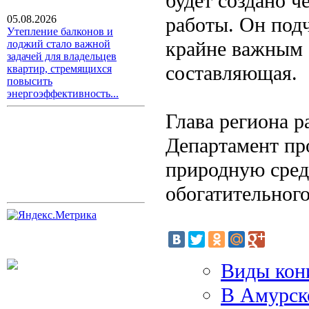
будет создано ч
работы. Он под
05.08.2026
Утепление балконов и
крайне важным 
лоджий стало важной
задачей для владельцев
составляющая.
квартир, стремящихся
повысить
энергоэффективность...
Глава региона р
Департамент про
природную сред
обогатительног
Виды кон
В Амурско