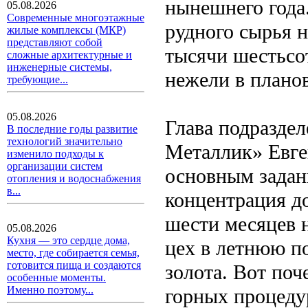
нынешнего года
05.08.2026
Современные многоэтажные
рудного сырья н
жилые комплексы (МКР)
представляют собой
тысячи шестьсот
сложные архитектурные и
инженерные системы,
нежели в плано
требующие...
05.08.2026
Глава подразде
В последние годы развитие
технологий значительно
Металлик» Евге
изменило подходы к
организации систем
основным задан
отопления и водоснабжения
в...
концентрация д
шести месяцев 
05.08.2026
Кухня — это сердце дома,
цех в летнюю п
место, где собирается семья,
готовится пища и создаются
золота. Вот поч
особенные моменты.
Именно поэтому...
горных процеду