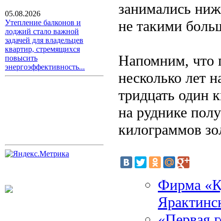
занимались ниж
05.08.2026
не такими боль
Утепление балконов и
лоджий стало важной
задачей для владельцев
квартир, стремящихся
Напомним, что 
повысить
энергоэффективность...
несколько лет н
тридцать один к
на руднике пол
килограммов зо
Фирма «К
Ярактинс
«Первая 