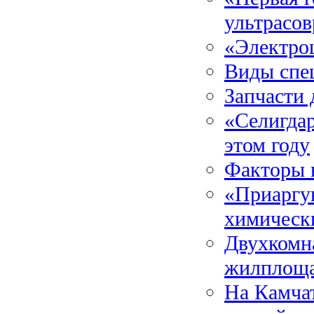
ультрасо
«Электро
Виды спе
Запчасти 
«Селигдар
этом году
Факторы 
«Приаргу
химическ
Двухкомн
жилплощ
На Камчат