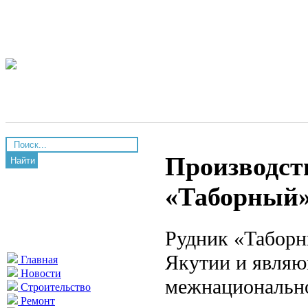
Производств
Найти
«Таборный»
Рудник «Таборн
Якутии и являю
Главная
Новости
межнационально
Строительство
Ремонт