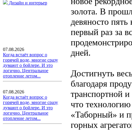
новое рекордно
Дизайн и интерьер
золота. В прош
девяносто пять
первый раз за в
продемонстриро
07.08.2026
дней.
Когда встаёт вопрос о
горячей воде, многие сразу
думают о бойлере. И это
логично. Центральное
Достигнуть весь
отопление летом...
благодаря прод
транспортной и
07.08.2026
Когда встаёт вопрос о
что технологию 
горячей воде, многие сразу
думают о бойлере. И это
«Таборный» и п
логично. Центральное
отопление летом...
горных агрегато