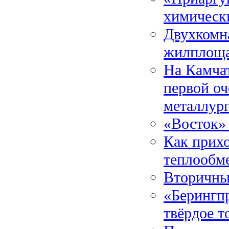
химическ
Двухкомн
жилплощ
На Камчат
первой оч
металлур
«Восток» 
Как прих
теплообм
Вторичны
«Берингпр
твёрдое т