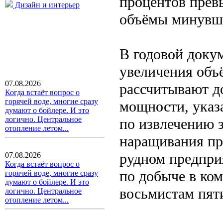
процентов прев
Дизайн и интерьер
объёмы минувше
В годовой докум
увеличения объ
07.08.2026
рассчитывают до
Когда встаёт вопрос о
горячей воде, многие сразу
мощности, указ
думают о бойлере. И это
логично. Центральное
по извлечению з
отопление летом...
наращивания пр
рудном предпри
07.08.2026
Когда встаёт вопрос о
по добыче в ко
горячей воде, многие сразу
думают о бойлере. И это
восьмистам пят
логично. Центральное
отопление летом...