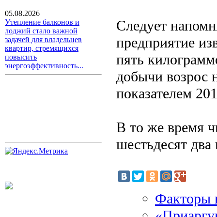
05.08.2026
Следует напомни
Утепление балконов и
лоджий стало важной
предприятие из
задачей для владельцев
квартир, стремящихся
пять килограмм
повысить
энергоэффективность...
добычи возрос н
показателем 201
В то же время ч
шестьдесят два 
Факторы 
«Приаргу