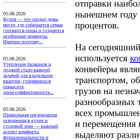
отправки наибо
нынешнем году 
05.08.2026
Кухня — это сердце дома,
процентов.
место, где собирается семья,
готовится пища и создаются
особенные моменты.
Именно поэтому...
На сегодняшний
используется
ко
05.08.2026
Утепление балконов и
конвейеры явля
лоджий стало важной
задачей для владельцев
транспортом, о
квартир, стремящихся
повысить
грузов на незна
энергоэффективность...
разнообразных 
05.08.2026
всех промышлен
Правильная организация
освещения в кухне и
и перемещения 
столовой зоне — важный
аспект комфорта,
выделяют разли
функциональности и