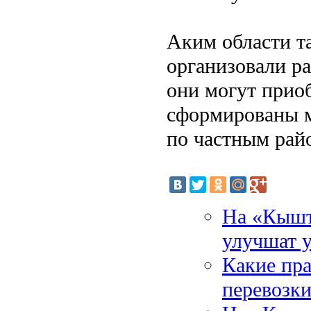
Аким области т
организовали ра
они могут приоб
сформированы м
по частным рай
На «Кышт
улучшат у
Какие пра
перевозк