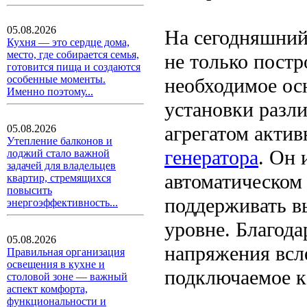
05.08.2026
На сегодняшний
Кухня — это сердце дома,
место, где собирается семья,
не только постр
готовится пища и создаются
особенные моменты.
необходимое ос
Именно поэтому...
установки разли
агрегатом акти
05.08.2026
Утепление балконов и
генератора
. Он 
лоджий стало важной
задачей для владельцев
автоматическом
квартир, стремящихся
повысить
поддерживать в
энергоэффективность...
уровне. Благода
05.08.2026
напряжения всл
Правильная организация
освещения в кухне и
подключаемое к
столовой зоне — важный
аспект комфорта,
функциональности и