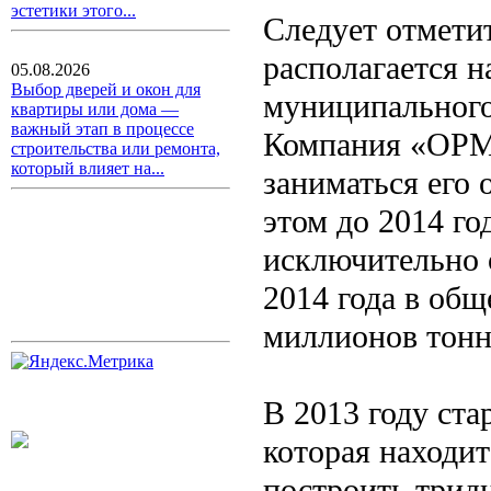
эстетики этого...
Следует отмети
располагается 
05.08.2026
Выбор дверей и окон для
муниципального
квартиры или дома —
важный этап в процессе
Компания «ОРМ
строительства или ремонта,
который влияет на...
заниматься его 
этом до 2014 го
исключительно 
2014 года в общ
миллионов тонн
В 2013 году ста
которая находит
построить тридц