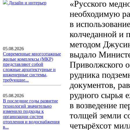
«Русского медн
Дизайн и интерьер
необходимую ра
в использовани
колчеданной и 
методом Джусин
05.08.2026
выдало Министе
Современные многоэтажные
жилые комплексы (МКР)
Приволжского о
представляют собой
сложные архитектурные и
рудника подземн
инженерные системы,
требующие...
документов, ра
рудного сырья 
05.08.2026
В последние годы развитие
в возведение п
технологий значительно
изменило подходы к
толщей земли с
организации систем
отопления и водоснабжения
четырёхсот мил
в...