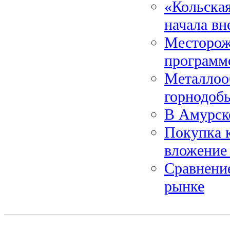
«Кольская
начала вн
Месторож
программ
Металлооб
горнодоб
В Амурско
Покупка к
вложение 
Сравнение
рынке