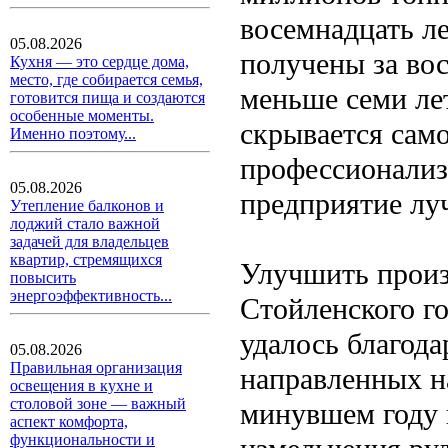
восемнадцать л
05.08.2026
получены за вос
Кухня — это сердце дома,
место, где собирается семья,
меньше семи лет
готовится пища и создаются
особенные моменты.
скрывается сам
Именно поэтому...
профессионализ
05.08.2026
предприятие лу
Утепление балконов и
лоджий стало важной
задачей для владельцев
квартир, стремящихся
Улучшить произ
повысить
энергоэффективность...
Стойленского г
удалось благод
05.08.2026
Правильная организация
направленных н
освещения в кухне и
столовой зоне — важный
минувшем году 
аспект комфорта,
функциональности и