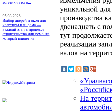
измельчения руд
эстетики этого...
уникальной для
производства ка
05.08.2026
Выбор дверей и окон для
двенадцать с п
квартиры или дома —
важный этап в процессе
тут продолжаетс
строительства или ремонта,
который влияет на...
реализации запл
валок на террит
«Уралваго
«Российс
На террит
автомоби