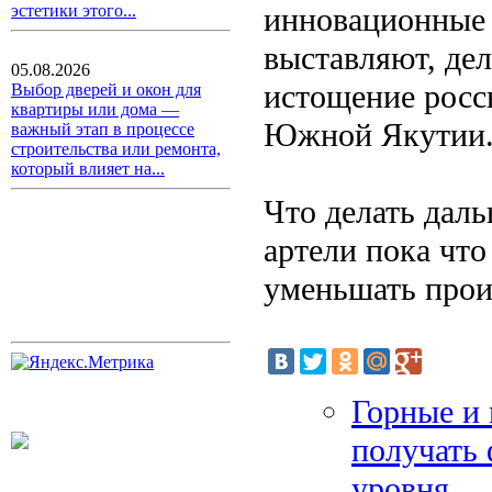
инновационные 
эстетики этого...
выставляют, дел
05.08.2026
истощение росс
Выбор дверей и окон для
квартиры или дома —
Южной Якутии
важный этап в процессе
строительства или ремонта,
который влияет на...
Что делать дал
артели пока что 
уменьшать произ
Горные и 
получать 
уровня