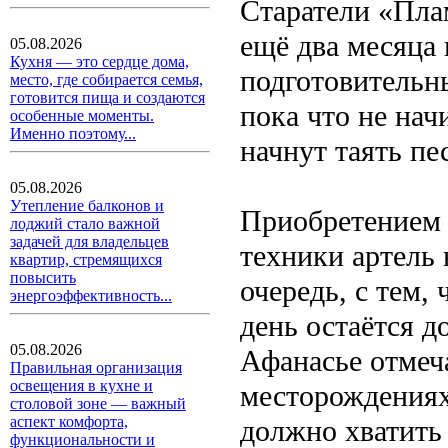
Старатели «Пла
ещё два месяца 
05.08.2026
Кухня — это сердце дома,
подготовительн
место, где собирается семья,
готовится пища и создаются
пока что не нач
особенные моменты.
Именно поэтому...
начнут таять пе
05.08.2026
Утепление балконов и
Приобретением 
лоджий стало важной
задачей для владельцев
техники артель 
квартир, стремящихся
повысить
очередь, с тем,
энергоэффективность...
день остаётся д
05.08.2026
Афанасье отмеча
Правильная организация
освещения в кухне и
месторождениях
столовой зоне — важный
аспект комфорта,
должно хватить 
функциональности и