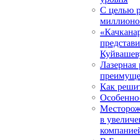
С целью 
миллионо
«Качкана
представ
Куйвашев
Лазерная 
преимуще
Как реши
Особеннос
Месторож
в увеличе
компанией