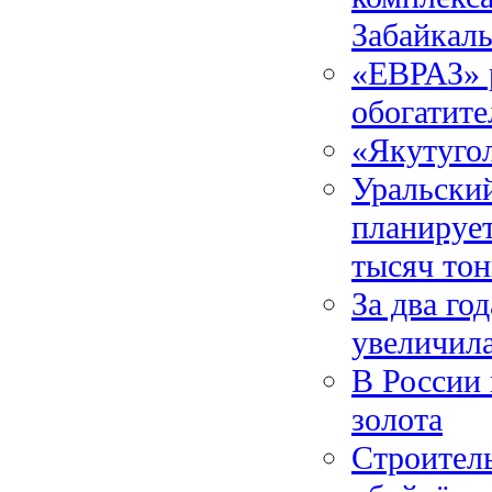
Забайкаль
«ЕВРАЗ» 
обогатит
«Якутуго
Уральски
планирует
тысяч тон
За два го
увеличила
В России
золота
Строитель