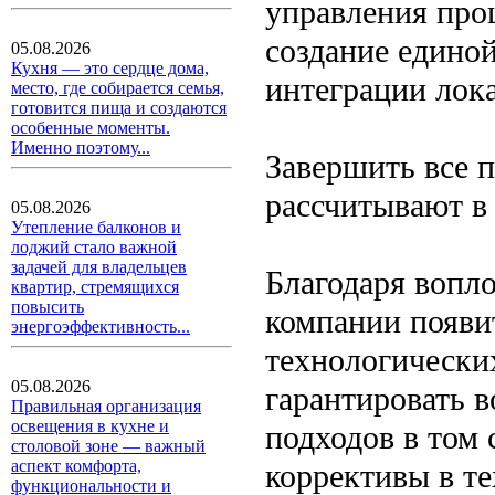
управления про
создание едино
05.08.2026
Кухня — это сердце дома,
интеграции лок
место, где собирается семья,
готовится пища и создаются
особенные моменты.
Именно поэтому...
Завершить все 
рассчитывают в
05.08.2026
Утепление балконов и
лоджий стало важной
задачей для владельцев
Благодаря вопл
квартир, стремящихся
повысить
компании появи
энергоэффективность...
технологически
05.08.2026
гарантировать 
Правильная организация
освещения в кухне и
подходов в том 
столовой зоне — важный
аспект комфорта,
коррективы в т
функциональности и