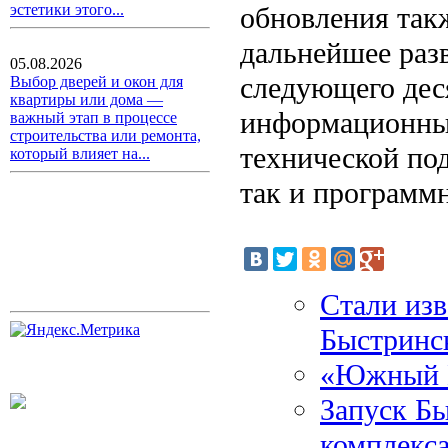
обновления так
эстетики этого...
дальнейшее раз
05.08.2026
следующего дес
Выбор дверей и окон для
квартиры или дома —
информационных
важный этап в процессе
строительства или ремонта,
технической по
который влияет на...
так и программн
Стали изв
Быстринск
«Южный К
Запуск Бы
комплекса