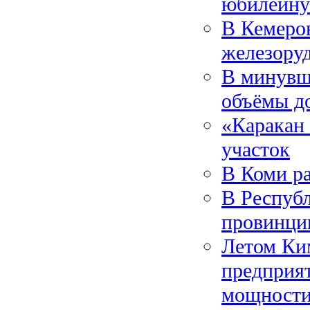
юбилейну
В Кемеро
железору
В минувш
объёмы до
«Каракан 
участок
В Коми р
В Респуб
провинц
Летом Ким
предприя
мощност