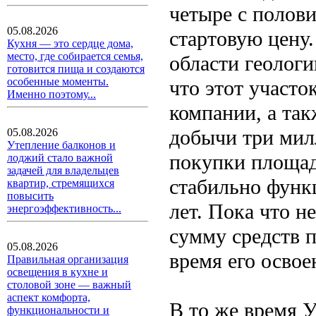
четыре с полов
05.08.2026
стартовую цену.
Кухня — это сердце дома,
место, где собирается семья,
области геологи
готовится пища и создаются
особенные моменты.
что этот участо
Именно поэтому...
компании, а так
добычи три милл
05.08.2026
Утепление балконов и
покупки площад
лоджий стало важной
задачей для владельцев
стабильно функ
квартир, стремящихся
повысить
лет. Пока что н
энергоэффективность...
сумму средств 
05.08.2026
время его освое
Правильная организация
освещения в кухне и
столовой зоне — важный
аспект комфорта,
В то же время 
функциональности и