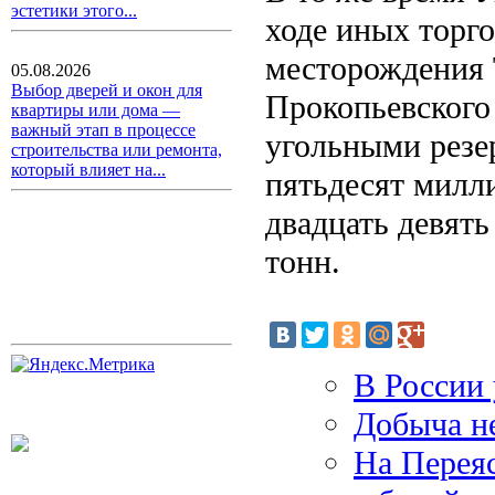
эстетики этого...
ходе иных торго
месторождения 
05.08.2026
Выбор дверей и окон для
Прокопьевского
квартиры или дома —
важный этап в процессе
угольными резе
строительства или ремонта,
который влияет на...
пятьдесят милл
двадцать девять
тонн.
В России 
Добыча н
На Переяс