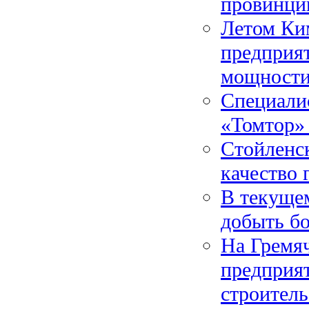
провинц
Летом Ким
предприя
мощност
Специали
«Томтор»
Стойленс
качество 
В текущем
добыть бо
На Гремя
предприя
строитель