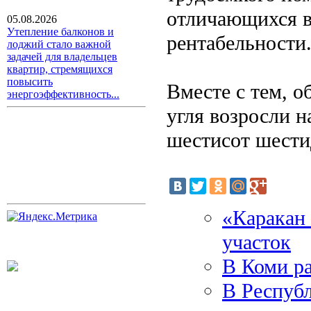
отличающихся 
05.08.2026
Утепление балконов и
рентабельности
лоджий стало важной
задачей для владельцев
квартир, стремящихся
повысить
Вместе с тем, 
энергоэффективность...
угля возросли н
шестисот шести
«Каракан 
участок
В Коми р
В Респуб