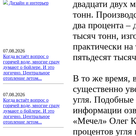
двадцати двух 
Дизайн и интерьер
тонн. Производс
два процента – 
тысяч тонн, изг
практически на
07.08.2026
пятьдесят тысяч
Когда встаёт вопрос о
горячей воде, многие сразу
думают о бойлере. И это
логично. Центральное
В то же время,
отопление летом...
существенно ув
07.08.2026
угля. Подобные
Когда встаёт вопрос о
горячей воде, многие сразу
информации озв
думают о бойлере. И это
логично. Центральное
«Мечел» Олег К
отопление летом...
процентов угля