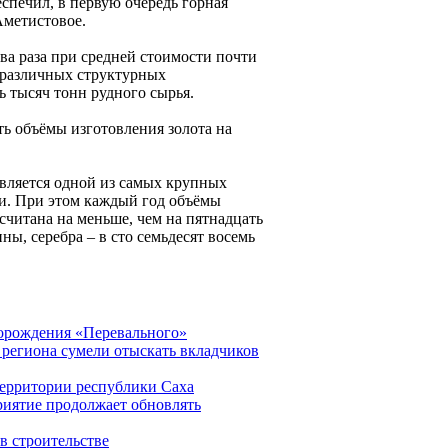
еспечил, в первую очередь горная
Аметистовое.
два раза при средней стоимости почти
В различных структурных
ь тысяч тонн рудного сырья.
ь объёмы изготовления золота на
является одной из самых крупных
. При этом каждый год объёмы
ссчитана на меньше, чем на пятнадцать
ны, серебра – в сто семьдесят восемь
торождения «Перевального»
региона сумели отыскать вкладчиков
ерритории республики Саха
риятие продолжает обновлять
в строительстве