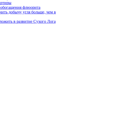
артиры
у обогащения флюорита
ить добычу угля больше, чем в
ложить в развитие Сухого Лога