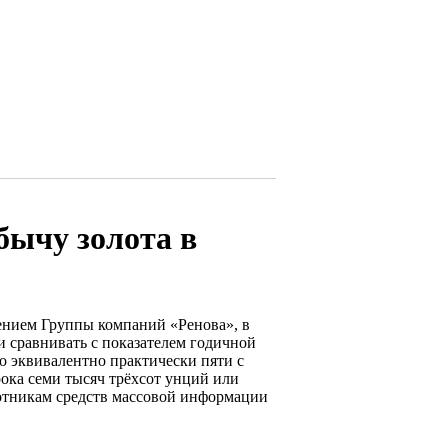
бычу золота в
ением Группы компаний «Ренова», в
и сравнивать с показателем годичной
то эквивалентно практически пяти с
орока семи тысяч трёхсот унций или
ботникам средств массовой информации