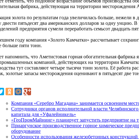
ет отметить, что подобное возрастание объёмов производства об
тительная фабрика, действующая на территории месторождения 
ация золота по результатам года увеличилась больше, нежели в 
у двести пятьдесят два американских долларов за одну унцию. 
зделений предприятия сумели переработать семьсот двадцать пят
ешнем году компания «Золото Камчатки» рассчитывает сохранит
е больше пяти тонн.
ет напомнить, что Аметистовая горная обогатительная фабрика 
промышленных компаний, действующих на территории Камчатки
одства тут составляют четыре тысячи тонн золота. Её работа ра
ак, золотые запасы месторождения оценивают в пятьдесят две тон
Компания «Серебро Магадана» занимается освоением мес
Сотрудники органов исполнительной власти Челябинского 
капитала для «Уфалейникель»
«ГеоПромМайнинг» планирует запустить предприятие на т
Приаргунское производственное горное химическое предп
оборудование
Особенности использования железобетонных конструкций 