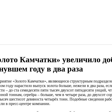
олото Камчатки» увеличило до
нувшем году в два раза
риятие «Золото Камчатки», являющееся структурным подраздел
м году нарастило выпуск золота больше, нежели в два раза, есл
ти – до ста семидесяти пяти тысяч двухсот пятидесяти унций, ч
ной тоннам, серебра – больше, чем в четыре раза, до двухсот с
тысяч шестисот девяноста четырёх тонн. Подобные сведения ра
или в пресс-центре компании.