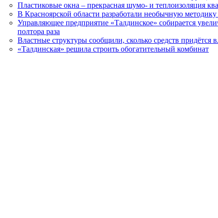
Пластиковые окна – прекрасная шумо- и теплоизоляция кв
В Красноярской области разработали необычную методик
Управляющее предприятие «Талдинское» собирается увелич
полтора раза
Властные структуры сообщили, сколько средств придётся в
«Талдинская» решила строить обогатительный комбинат