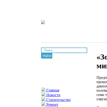
«З
Найти
ми
Предп
прошло
давнос
Главная
полови
семи 
Новости
озвуч
Строительство
Ремонт