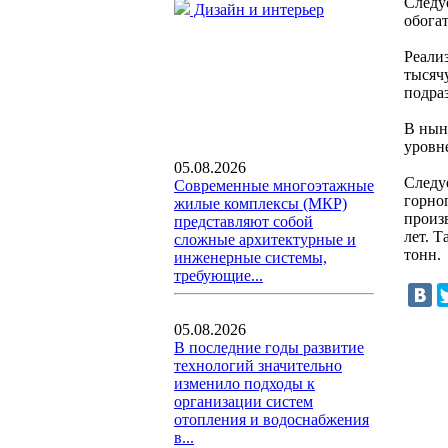
Следу
Дизайн и интерьер
обога
Реализ
тысяч
подра
В нын
уровн
05.08.2026
Следу
Современные многоэтажные
горно
жилые комплексы (МКР)
произв
представляют собой
лет. Т
сложные архитектурные и
тонн.
инженерные системы,
требующие...
05.08.2026
В последние годы развитие
технологий значительно
изменило подходы к
организации систем
отопления и водоснабжения
в...