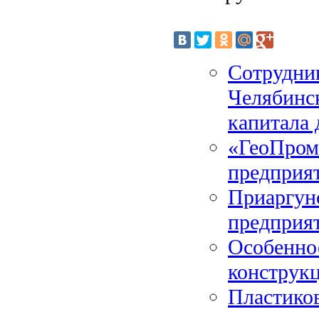
Сотрудни
Челябинск
капитала
«ГеоПром
предприят
Приаргунс
предприя
Особенно
конструкц
Пластиков