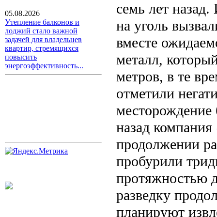
семь лет назад.
05.08.2026
на уголь вызвал
Утепление балконов и
лоджий стало важной
вместе ожидаем
задачей для владельцев
квартир, стремящихся
металл, который
повысить
энергоэффективность...
метров, в те вр
отметили негати
месторождение 
назад компания
продолжении ра
пробурили трид
протяжностью д
разведку продо
планируют извл