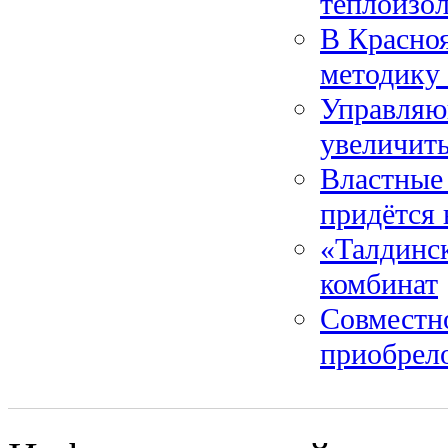
теплоизо
В Красно
методику
Управляю
увеличить
Властные 
придётся 
«Талдинс
комбинат
Совместн
приобрел