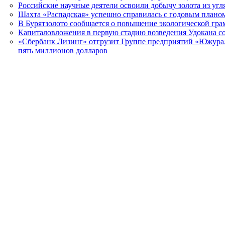
Российские научные деятели освоили добычу золота из угл
Шахта «Распадская» успешно справилась с годовым плано
В Бурятзолото сообщается о повышение экологической гра
Капиталовложения в первую стадию возведения Удокана со
«Сбербанк Лизинг» отгрузит Группе предприятий «Южурал
пять миллионов долларов