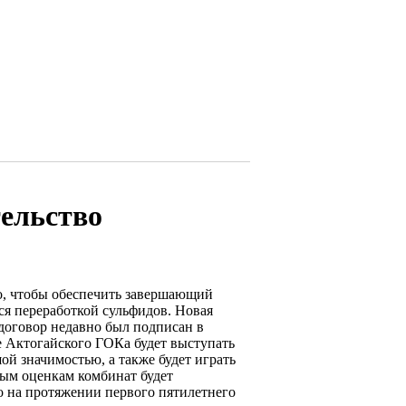
ельство
го, чтобы обеспечить завершающий
ся переработкой сульфидов. Новая
договор недавно был подписан в
е Актогайского ГОКа будет выступать
ой значимостью, а также будет играть
ным оценкам комбинат будет
о на протяжении первого пятилетнего