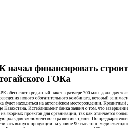
К начал финансировать строит
тогайского ГОКа
БРК обеспечит кредитный пакет в размере 300 млн. долл. для то
возведения нового обогатительного комбината, который занимает
ка будет находиться на актогайском месторождении. Кредитный 
це Казахстана. Истеблишмент банка заявил о том, что завершени
из якорных проектов для организации, так как отличается больш
ую роль для экономического развития страны. По предваритель
ечивать выпуск продукции на уровне 90 тыс. тонн меди ежегодн