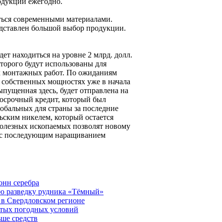
одукции ежегодно.
ться современными материалами.
редставлен большой выбор продукции.
ет находиться на уровне 2 млрд. долл.
оторого будут использованы для
х монтажных работ. По ожиданиям
а собственных мощностях уже в начала
пущенная здесь, будет отправлена на
госрочный кредит, который был
лобальных для страны за последние
ьским никелем, который остается
полезных ископаемых позволят новому
а с последующим наращиванием
онн серебра
ю разведку рудника «Тёмный»
 в Свердловском регионе
остых погодных условий
ьше средств