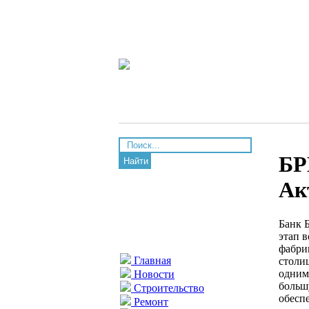
БР
Найти
Ак
Банк 
этап 
фабри
Главная
столи
одним 
Новости
больш
Строительство
обесп
Ремонт