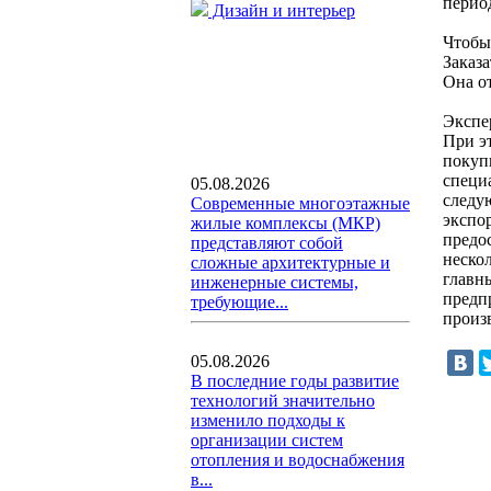
перио
Дизайн и интерьер
Чтобы
Заказа
Она о
Экспер
При эт
покуп
специ
05.08.2026
следу
Современные многоэтажные
экспо
жилые комплексы (МКР)
предо
представляют собой
неско
сложные архитектурные и
главн
инженерные системы,
предп
требующие...
произ
05.08.2026
В последние годы развитие
технологий значительно
изменило подходы к
организации систем
отопления и водоснабжения
в...