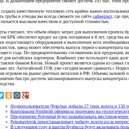
да. В дальнейшем предприятие сможет достичь 105 тыс. тонн пр
 создать качественную тепловую сеть крайне важно воспользова
ть трубы и отводы вы всегда сможете на сайте
сайверхот
, где п
тличается высоким качеством и доступной стоимостью.
ты считают, что объем общих затрат для выполнения проекта буд
ом БРК обеспечит кредит на срок погашения в 8 лет, средства к
ки недостающего оборудования и выполнение всех необходимы
алистов, завод может обеспечить выпуск первого концентрата н
ющего года. По предварительному соглашению вся продукция, вы
рт для китайских партнеров. Комбинат уже использует один дол
ставлен банком Китая. Новый проект является одним из самых г
лько лет. Актогайский ГОК уже сегодня можно сравнить с Норил
ым игроком на рынке цветных металлов в РФ. Объемы залежей 
риятию быстро достичь запланированного выпуска концентрат
водства.
Недропользователи Чукотки добыли 27 тонн золота и 150 т
Корпорация Nordgold оформила лицензию на геологическу
Предприятие Polymetal будет разрабатывать месторождение
Petropavlovsk приостанавливает добычу золота из-за непр
В следующем году в шахты Кузбасса будут вкладывать бол