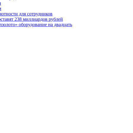
я
м
мотности для сотрудников
ставят 238 миллиардов рублей
золото» оборудование на двадцать