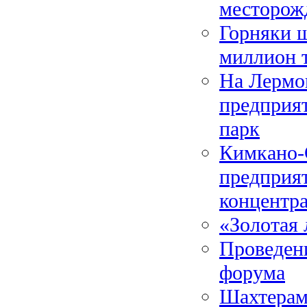
месторож
Горняки 
миллион т
На Лермо
предприя
парк
Кимкано-С
предприят
концентра
«Золотая 
Проведен
форума
Шахтерами