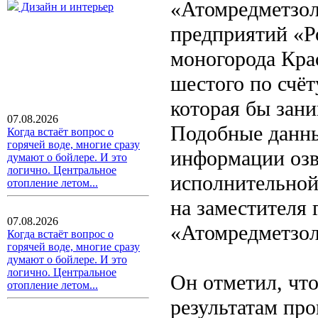
«Атомредметзол
Дизайн и интерьер
предприятий «Р
моногорода Кра
шестого по счёт
которая бы зан
07.08.2026
Подобные данны
Когда встаёт вопрос о
горячей воде, многие сразу
информации озв
думают о бойлере. И это
логично. Центральное
исполнительной 
отопление летом...
на заместителя 
07.08.2026
«Атомредметзол
Когда встаёт вопрос о
горячей воде, многие сразу
думают о бойлере. И это
логично. Центральное
Он отметил, чт
отопление летом...
результатам про