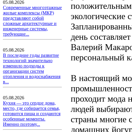
05.08.2026
положительным.
Современные многоэтажные
жилые комплексы (МКР)
экологические с
представляют собой
сложные архитектурные и
Запланированны
инженерные системы,
требующие...
день составляет
Валерий Макаров
05.08.2026
персональный к
В последние годы развитие
технологий значительно
изменило подходы к
организации систем
В настоящий мом
отопления и водоснабжения
в...
промышленности
проходит мода н
05.08.2026
Кухня — это сердце дома,
людей выбирают
место, где собирается семья,
готовится пища и создаются
страны многие 
особенные моменты.
Именно поэтому...
домашних йогур