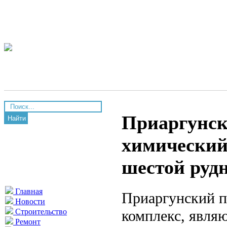
Приаргунск
Найти
химический 
шестой руд
Главная
Приаргунский п
Новости
комплекс, явля
Строительство
Ремонт