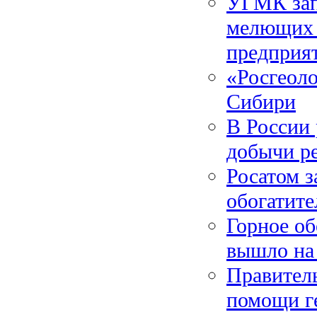
УГМК зап
мелющих 
предприя
«Росгеоло
Сибири
В России
добычи р
Росатом з
обогатите
Горное об
вышло на
Правитель
помощи ге