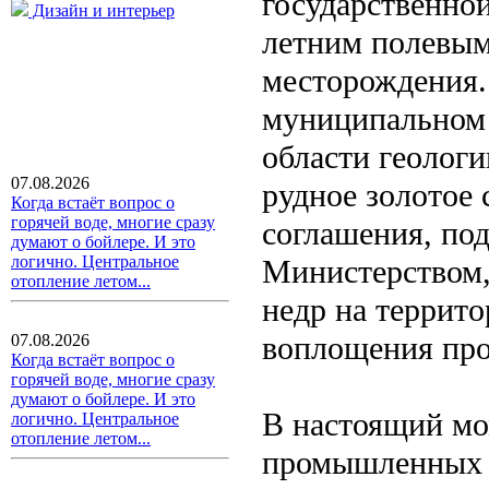
государственно
Дизайн и интерьер
летним полевым
месторождения.
муниципальном 
области геолог
07.08.2026
рудное золотое 
Когда встаёт вопрос о
горячей воде, многие сразу
соглашения, по
думают о бойлере. И это
логично. Центральное
Министерством,
отопление летом...
недр на террито
воплощения про
07.08.2026
Когда встаёт вопрос о
горячей воде, многие сразу
думают о бойлере. И это
В настоящий мо
логично. Центральное
отопление летом...
промышленных и