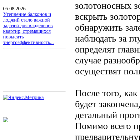
золотоносных з
05.08.2026
вскрыть золото
Утепление балконов и
лоджий стало важной
обнаружить зал
задачей для владельцев
квартир, стремящихся
наблюдать за г
повысить
энергоэффективность...
определят глав
случае разнооб
осуществят пол
После того, как
будет закончена
детальный прог
Помимо всего п
предварительну