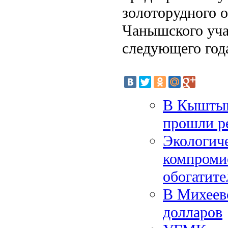
золоторудного 
Чанышского уча
следующего год
В Кыштым
прошли р
Экологиче
компроми
обогатит
В Михеев
долларов