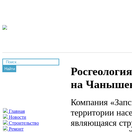
Росгеология
Найти
на Чанышев
Компания «Запс
территории нас
Главная
Новости
являющаяся стр
Строительство
Ремонт