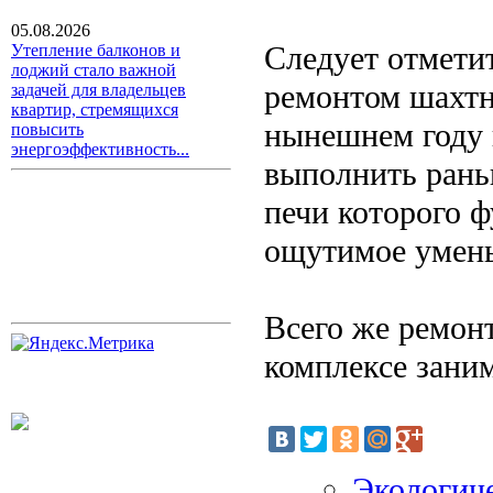
05.08.2026
Следует отметит
Утепление балконов и
лоджий стало важной
ремонтом шахтно
задачей для владельцев
квартир, стремящихся
нынешнем году 
повысить
энергоэффективность...
выполнить рань
печи которого 
ощутимое умень
Всего же ремо
комплексе заним
Экологиче