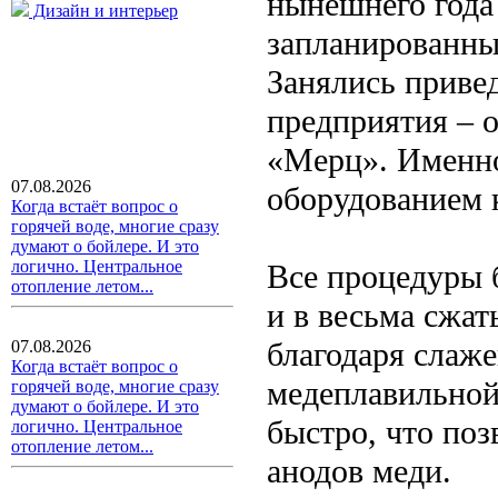
нынешнего года
Дизайн и интерьер
запланированны
Занялись привед
предприятия – 
«Мерц». Именно
07.08.2026
оборудованием 
Когда встаёт вопрос о
горячей воде, многие сразу
думают о бойлере. И это
логично. Центральное
Все процедуры 
отопление летом...
и в весьма сжат
благодаря слаж
07.08.2026
Когда встаёт вопрос о
медеплавильной
горячей воде, многие сразу
думают о бойлере. И это
быстро, что по
логично. Центральное
отопление летом...
анодов меди.