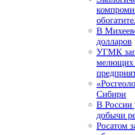
компроми
обогатит
В Михеев
долларов
УГМК зап
мелющих 
предприя
«Росгеоло
Сибири
В России
добычи р
Росатом з