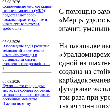
05.08.2026
Современные многоэтажные
С помощью заме
жилые комплексы (МКР)
представляют собой
«Мерц» удалось
сложные архитектурные и
инженерные системы,
значит, уменьши
требующие...
05.08.2026
На площадке вы
В последние годы развитие
технологий значительно
«Уралдомнаремо
изменило подходы к
организации систем
одной из шахтн
отопления и водоснабжения
в...
создана из стой
карбидокремнев
05.08.2026
Кухня — это сердце дома,
футеровке эксп
место, где собирается семья,
готовится пища и создаются
три раза при ур
особенные моменты.
Именно поэтому...
тысяч тонн ших