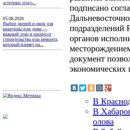
эстетики этого...
подписано согл
Дальневосточно
05.08.2026
Выбор дверей и окон для
подразделений 
квартиры или дома —
важный этап в процессе
органов исполн
строительства или ремонта,
который влияет на...
месторождением
документ позво
экономических 
В Краснод
В Хабаров
олова