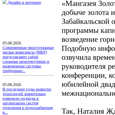
«Мангазея Золо
Дизайн и интерьер
добыче золота 
Забайкальской 
программы капи
возведение горн
05.08.2026
Подобную инфор
Современные многоэтажные
жилые комплексы (МКР)
озвучила време
представляют собой
сложные архитектурные и
руководителя ре
инженерные системы,
требующие...
конференции, к
юбилейной двад
05.08.2026
В последние годы развитие
межнационально
технологий значительно
изменило подходы к
организации систем
отопления и водоснабжения
Так, Наталия Жд
в...