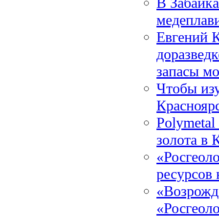
В Забайк
медеплав
Евгений К
доразвед
запасы мо
Чтобы из
Красноярс
Polymetal
золота в 
«Росгеол
ресурсов
«Возрожде
«Росгеол