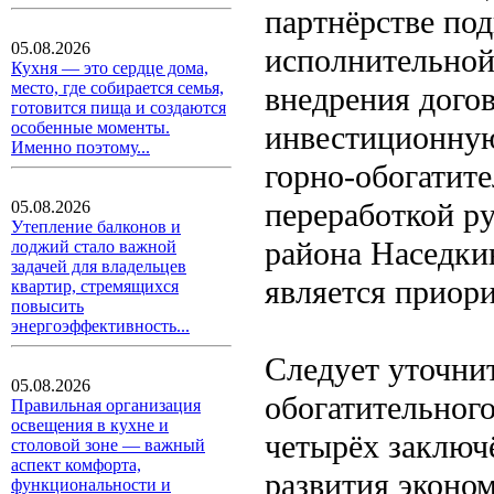
партнёрстве по
05.08.2026
исполнительной 
Кухня — это сердце дома,
место, где собирается семья,
внедрения дого
готовится пища и создаются
особенные моменты.
инвестиционную
Именно поэтому...
горно-обогатит
переработкой ру
05.08.2026
Утепление балконов и
района Наседки
лоджий стало важной
задачей для владельцев
является приори
квартир, стремящихся
повысить
энергоэффективность...
Следует уточнит
05.08.2026
обогатительног
Правильная организация
освещения в кухне и
четырёх заключ
столовой зоне — важный
аспект комфорта,
развития эконо
функциональности и