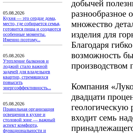
добычей полезн
разнообразное о
05.08.2026
Кухня — это сердце дома,
множество дета
место, где собирается семья,
готовится пища и создаются
изделия для го
особенные моменты.
Именно поэтому...
Благодаря гибк
возможность бы
05.08.2026
Утепление балконов и
производством 
лоджий стало важной
задачей для владельцев
квартир, стремящихся
повысить
Компания «Луко
энергоэффективность...
двадцати процен
05.08.2026
геологическую р
Правильная организация
освещения в кухне и
входит семь над
столовой зоне — важный
аспект комфорта,
принадлежащего
функциональности и