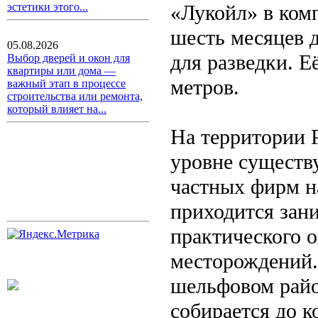
«Лукойл» в ком
эстетики этого...
шесть месяцев 
05.08.2026
для разведки. Е
Выбор дверей и окон для
квартиры или дома —
метров.
важный этап в процессе
строительства или ремонта,
который влияет на...
На территории 
уровне существ
частных фирм н
приходится зан
практического 
месторождений.
шельфовом райо
собирается до к