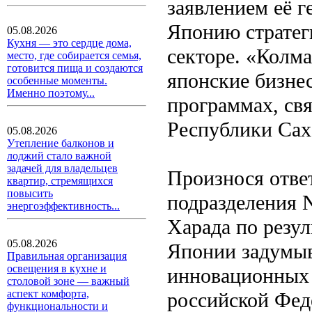
заявлением её г
Японию стратег
05.08.2026
Кухня — это сердце дома,
секторе. «Колм
место, где собирается семья,
готовится пища и создаются
японские бизне
особенные моменты.
Именно поэтому...
программах, свя
Республики Сах
05.08.2026
Утепление балконов и
лоджий стало важной
задачей для владельцев
Произнося ответ
квартир, стремящихся
повысить
подразделения N
энергоэффективность...
Харада по резул
05.08.2026
Японии задумыв
Правильная организация
освещения в кухне и
инновационных 
столовой зоне — важный
аспект комфорта,
российской Фед
функциональности и