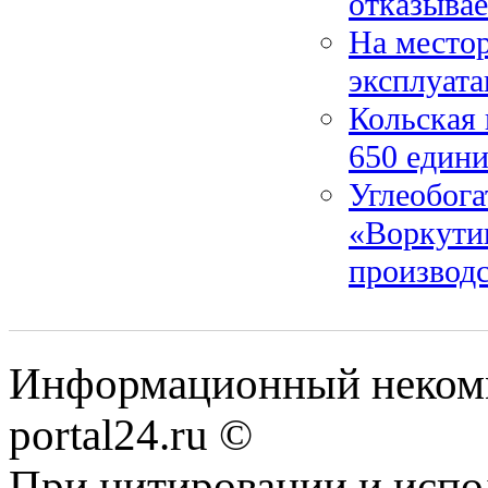
отказывае
На место
эксплуат
Кольская 
650 едини
Углеобога
«Воркутин
производс
Информационный некомме
portal24.ru ©
При цитировании и испо