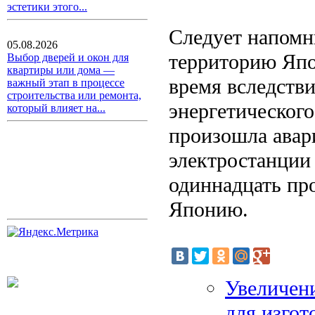
эстетики этого...
Следует напомни
05.08.2026
территорию Япо
Выбор дверей и окон для
квартиры или дома —
время вследстви
важный этап в процессе
строительства или ремонта,
энергетического
который влияет на...
произошла авар
электростанции
одиннадцать про
Японию.
Увеличени
для изгот