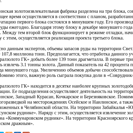
.
нская золотоизвлекательная фабрика разделена на три блока, со
ящее время осуществляется в соответствии с планом, разработан
уатацию первого блока состоялся в минувшем году. Его производ
руды ежегодно. Благодаря этому блоку в декабре минувшего год
а. Между тем второй блок функционирует в режиме отладки, начи
 с этим, осуществляется реализация проекта третьего блока.
сно данным экспертов, объемы запасов руды на территории Све
 107,8 миллиона тонн. Предполагается, что отработка данного 
алзолото ГК» добыть более 139 тонн драгметалла. В первые тр
сь извлечь 3.1 тонны золота. Данный показатель на 42 процента
да минувшего года. Увеличению объемов добычи способствовал
Помимо этого, важную роль сыграла покупка доли в «Соврудник
алзолото ГК» находится в десятке наиболее крупных золотод
ации. Ее подразделения осуществляют деятельность на террито
инское, Западный Курасан, Кочкарское и Березняковское. Помимо
логоразведкой на месторождениях Осейское и Наилинское, а такж
ложенных в Челябинской области. На территории Забайкалья «Ю
унском руднике». Наряду с этим, осуществляется извлечение зол
 на «Коммунаровском руднике». На территории Красноярского к
ском дражным».