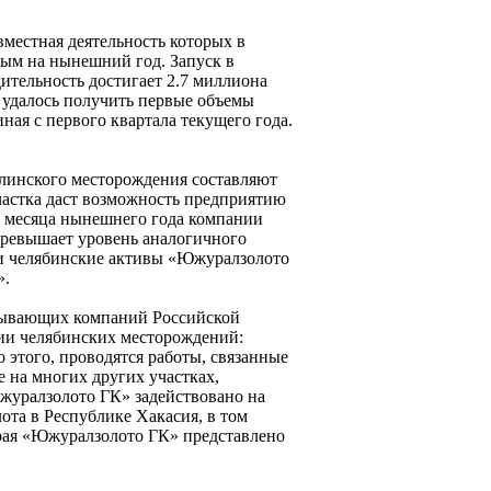
вместная деятельность которых в
ным на нынешний год. Запуск в
ительность достигает 2.7 миллиона
а удалось получить первые объемы
ная с первого квартала текущего года.
тлинского месторождения составляют
участка даст возможность предприятию
и месяца нынешнего года компании
 превышает уровень аналогичного
и челябинские активы «Южуралзолото
».
обывающих компаний Российской
рии челябинских месторождений:
 этого, проводятся работы, связанные
е на многих других участках,
журалзолото ГК» задействовано на
ота в Республике Хакасия, в том
рая «Южуралзолото ГК» представлено