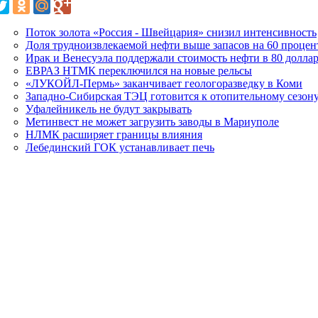
Поток золота «Россия - Швейцария» снизил интенсивность
Доля трудноизвлекаемой нефти выше запасов на 60 процен
Ирак и Венесуэла поддержали стоимость нефти в 80 доллар
ЕВРАЗ НТМК переключился на новые рельсы
«ЛУКОЙЛ-Пермь» заканчивает геологоразведку в Коми
Западно-Сибирская ТЭЦ готовится к отопительному сезон
Уфалейникель не будут закрывать
Метинвест не может загрузить заводы в Мариуполе
НЛМК расширяет границы влияния
Лебединский ГОК устанавливает печь