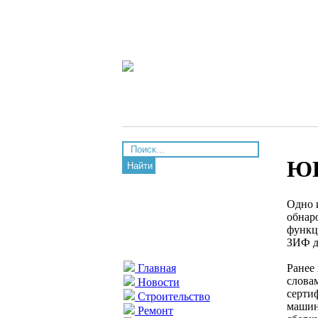
ЮГ
Найти
Одно 
обнар
функц
ЗИФ д
Ранее
Главная
слова
Новости
серти
Строительство
машин
Ремонт