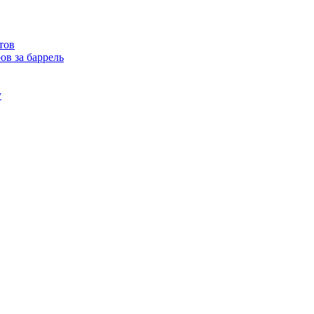
тов
ов за баррель
у