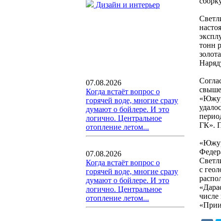
сборку
Дизайн и интерьер
Светли
насто
экспл
тонн 
золот
Наряду
Согла
07.08.2026
свыше
Когда встаёт вопрос о
«Южур
горячей воде, многие сразу
удало
думают о бойлере. И это
перио
логично. Центральное
ГК». 
отопление летом...
«Южур
Федер
07.08.2026
Светл
Когда встаёт вопрос о
с гео
горячей воде, многие сразу
распо
думают о бойлере. И это
«Дарас
логично. Центральное
числе
отопление летом...
«Прии