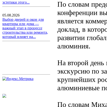
По словам предс
эстетики этого...
конференции вы
05.08.2026
является комме
Выбор дверей и окон для
квартиры или дома —
доклад, в котор
важный этап в процессе
строительства или ремонта,
развитии глоба
который влияет на...
алюминия.
На второй день
экскурсию по з
крупнейших рос
алюминиевые п
По словам Миха