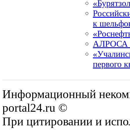
«Бурятзо
Российски
к шельфо
«Роснефт
АЛРОСА с
«Учалинс
первого к
Информационный некомме
portal24.ru ©
При цитировании и испо