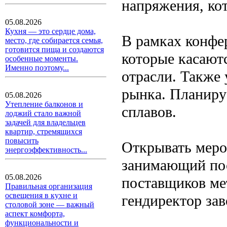
напряжения, ко
05.08.2026
Кухня — это сердце дома,
В рамках конфе
место, где собирается семья,
готовится пища и создаются
которые касают
особенные моменты.
Именно поэтому...
отрасли. Также 
рынка. Планируе
05.08.2026
Утепление балконов и
сплавов.
лоджий стало важной
задачей для владельцев
квартир, стремящихся
повысить
Открывать меро
энергоэффективность...
занимающий пос
05.08.2026
поставщиков ме
Правильная организация
освещения в кухне и
гендиректор за
столовой зоне — важный
аспект комфорта,
функциональности и