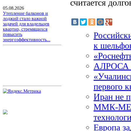
считается долго
05.08.2026
Утепление балконов и
лоджий стало важной
задачей для владельцев
квартир, стремящихся
Российски
повысить
энергоэффективность...
к шельфо
«Роснефт
АЛРОСА с
«Учалинс
первого к
Иран не 
ММК-МЕТИ
технолог
Европа за