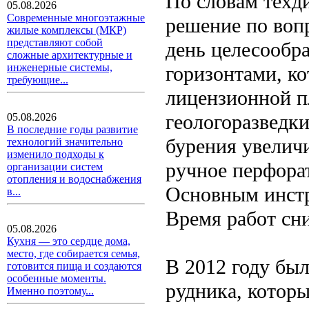
По словам техд
05.08.2026
Современные многоэтажные
решение по воп
жилые комплексы (МКР)
представляют собой
день целесообр
сложные архитектурные и
инженерные системы,
горизонтами, к
требующие...
лицензионной п
геологоразведки
05.08.2026
В последние годы развитие
бурения увеличи
технологий значительно
изменило подходы к
ручное перфорат
организации систем
отопления и водоснабжения
Основным инстр
в...
Время работ сни
05.08.2026
Кухня — это сердце дома,
место, где собирается семья,
В 2012 году бы
готовится пища и создаются
особенные моменты.
рудника, котор
Именно поэтому...